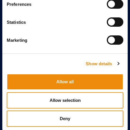
Preferences
Always moving forward
Elevage
Statistics
À PROPOS DE CAVALOR
Marketing
A propos
Team
Contact
Show details
Distributeurs
Enregistrez votre magasin
Allow all
INSCRIVEZ-VOUS À NOTRE NEWSLETTER
Allow selection
Deny