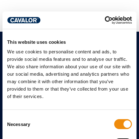
This website uses cookies
PLUS CAVALOR
We use cookies to personalise content and ads, to
provide social media features and to analyse our traffic.
Conseil en ligne gratuit
We also share information about your use of our site with
Calculez le poids
our social media, advertising and analytics partners who
may combine it with other information that you’ve
Consultez notre catalogue
provided to them or that they’ve collected from your use
Laissez un avis
of their services.
Contact
References
Consent
Necessary
DOSSIERS THÉMATIQUES
Selection
Arti Repair