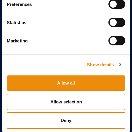
Preferences
Always moving forward
Hodowla
Statistics
O CAVALOR
Marketing
O nas
Nasz zespół
Kontakt
Show details
Dystrybutorzy
Zarejestruj swój sklep
Allow all
ZAPISZ SIĘ DO NASZEGO NEWSLETTERA
Allow selection
Deny