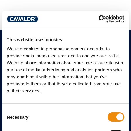
This website uses cookies
WIĘCEJ CAVALOR
We use cookies to personalise content and ads, to
provide social media features and to analyse our traffic.
Bezpłatna porada online
We also share information about your use of our site with
Kalkulator wagi
our social media, advertising and analytics partners who
may combine it with other information that you’ve
Nasze produkty
provided to them or that they’ve collected from your use
Zostaw recenzje
of their services.
Kontakt
Referencje
Consent
Necessary
PLIKI TEMATYCZNE
Selection
Arti Repair