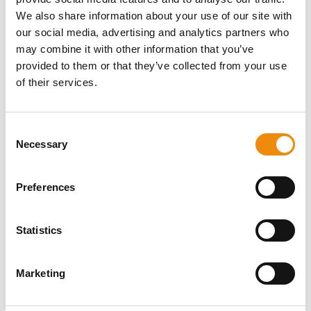
Irritationen zu regenerieren.
We also share information about your use of our site with
our social media, advertising and analytics partners who
may combine it with other information that you’ve
In Harmonie durch den Winter
provided to them or that they’ve collected from your use
Der Winter muss also keine Zeit von Spannung oder
of their services.
Unbehagen sein. Mit dem richtigen Gleichgewicht von
Fütterung, Pflege und Unterstützung kannst du dafür
sorgen, dass sich dein Pferd weiterhin wohl fühlt — im
Consent
FiberForce
Strucomash
Körper und im Kopf. Mit Cavalor
,
Necessary
Selection
Beet
Dry Feet
MudDoc
Calm
,
,
und Cavalor
hast du alles
in der Hand, um den Winter wieder zu einer harmonischen
Zeit zu machen. Denn auch während der Spooky Season
Preferences
gilt: Ein entspanntes Pferd ist ein glückliches Pferd.
Statistics
Marketing