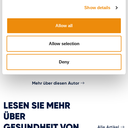
Caroline Loos
Show details
Promovierte Forschungsleiterin bei Cavalor und
Wissenschaftlerin für Pferdeernährung
Caroline hat eine Leidenschaft für Wissenschaft
Allow all
und Pferde und teilt gerne ihr Wissen und die
neuesten wissenschaftlichen Erkenntnisse zur
Pferdeernährung. Ihre Studien über Proteine in der
Allow selection
Pferdeernährung wurden weltweit veröffentlicht.
Caroline konzentriert sich derzeit in ihrer Forschung
an der University of Kentucky auf die
Deny
Darmgesundheit. Denn ein gesunder Darm ist ein
gesundes Pferd.
Mehr über diesen Autor
LESEN SIE MEHR
ÜBER
GESUNDHEIT VON
Alle Artikel