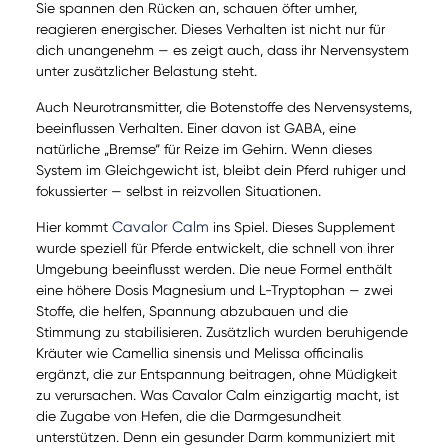
Sie spannen den Rücken an, schauen öfter umher,
reagieren energischer. Dieses Verhalten ist nicht nur für
dich unangenehm — es zeigt auch, dass ihr Nervensystem
unter zusätzlicher Belastung steht.
Auch Neurotransmitter, die Botenstoffe des Nervensystems,
beeinflussen Verhalten. Einer davon ist GABA, eine
natürliche „Bremse“ für Reize im Gehirn. Wenn dieses
System im Gleichgewicht ist, bleibt dein Pferd ruhiger und
fokussierter — selbst in reizvollen Situationen.
Cavalor Calm
Hier kommt
ins Spiel. Dieses Supplement
wurde speziell für Pferde entwickelt, die schnell von ihrer
Umgebung beeinflusst werden. Die neue Formel enthält
eine höhere Dosis Magnesium und L-Tryptophan — zwei
Stoffe, die helfen, Spannung abzubauen und die
Stimmung zu stabilisieren. Zusätzlich wurden beruhigende
Kräuter wie Camellia sinensis und Melissa officinalis
ergänzt, die zur Entspannung beitragen, ohne Müdigkeit
zu verursachen. Was Cavalor Calm einzigartig macht, ist
die Zugabe von Hefen, die die Darmgesundheit
unterstützen. Denn ein gesunder Darm kommuniziert mit