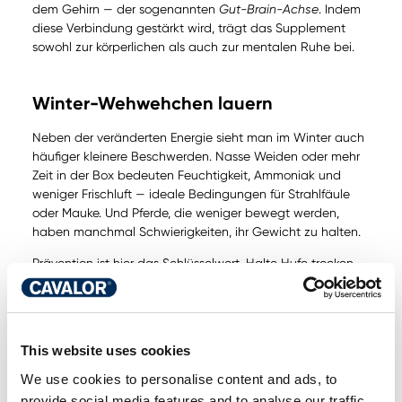
dem Gehirn — der sogenannten
Gut-Brain-Achse
. Indem
diese Verbindung gestärkt wird, trägt das Supplement
sowohl zur körperlichen als auch zur mentalen Ruhe bei.
Winter-Wehwehchen lauern
Neben der veränderten Energie sieht man im Winter auch
häufiger kleinere Beschwerden. Nasse Weiden oder mehr
Zeit in der Box bedeuten Feuchtigkeit, Ammoniak und
weniger Frischluft — ideale Bedingungen für Strahlfäule
oder Mauke. Und Pferde, die weniger bewegt werden,
haben manchmal Schwierigkeiten, ihr Gewicht zu halten.
Prävention ist hier das Schlüsselwort. Halte Hufe trocken
und sauber und behandle beginnende Probleme sofort.
Cavalor Dry Feet
Ein Produkt wie
– basierend auf
natürlichen Prä- und Probiotika –, hilft dabei, die Sohle
Cavalor
trocken und gesund zu halten. Für die Haut ist
This website uses cookies
MudDoc
ein wahrer Winterheld: Die Kombination aus Aloe
We use cookies to personalise content and ads, to
Vera, Lavendel und Teebaum unterstützt die
Durchblutung und hilft der Haut bei Mauke oder
provide social media features and to analyse our traffic.