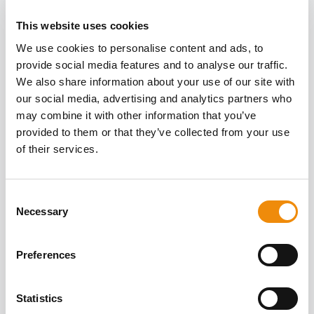
PFERDESHAMPOO
This website uses cookies
Cavalor bietet verschiedene Pferdeshampoos, mit denen
We use cookies to personalise content and ads, to
du das Fell deines Pferdes pflegen und reinigen kannst.
provide social media features and to analyse our traffic.
Eines haben sie alle gemeinsam: Sie sind völlig pH-neutral,
We also share information about your use of our site with
was sie freundlich und feuchtigkeitsspendend für das Fell
our social media, advertising and analytics partners who
und die Haut deines Pferdes macht. Daher sind die
may combine it with other information that you’ve
Pferdeshampoos von Cavalor für den häufigen Gebrauch
provided to them or that they’ve collected from your use
geeignet.
of their services.
Cavalor Equi Wash
: Erfrischend und pflegend, sorgt
es für ein glänzendes Fell. Enthält Provitamin B5 und
Glycerin.
Consent
Bianco Wash
: Tiefenreinigendes Shampoo, perfekt
Necessary
Selection
für hartnäckige Flecken und weißes Fell.
Cavalor Derma Wash
: Hautfreundliches Shampoo
auf Basis von Prä- und Probiotika. Stärkt die
Preferences
natürlichen Abwehrkräfte der Haut und sorgt für eine
gesunde Mikroflora
Für die wirklich hartnäckigen Flecken, die sofort
Statistics
Cavalor Bianco
verschwinden müssen, bieten wir das