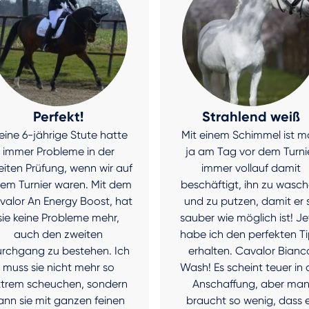
Perfekt!
Strahlend weiß
ine 6-jährige Stute hatte
Mit einem Schimmel ist 
immer Probleme in der
ja am Tag vor dem Turni
iten Prüfung, wenn wir auf
immer vollauf damit
nem Turnier waren. Mit dem
beschäftigt, ihn zu wasc
valor An Energy Boost, hat
und zu putzen, damit er 
sie keine Probleme mehr,
sauber wie möglich ist! Je
auch den zweiten
habe ich den perfekten T
rchgang zu bestehen. Ich
erhalten. Cavalor Bianc
muss sie nicht mehr so
Wash! Es scheint teuer in 
xtrem scheuchen, sondern
Anschaffung, aber ma
ann sie mit ganzen feinen
braucht so wenig, dass 