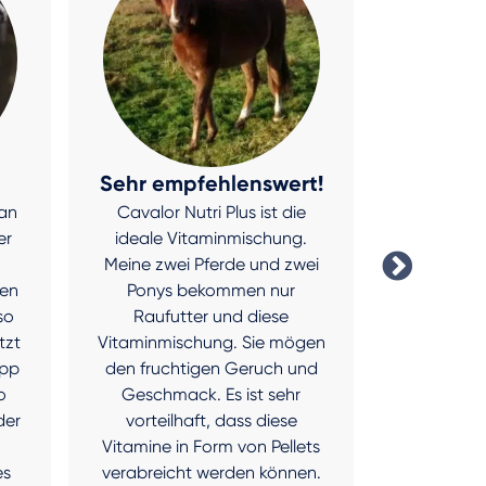
Sehr empfehlenswert!
Lecke
man
Cavalor Nutri Plus ist die
Das Caval
er
ideale Vitaminmischung.
der Favor
Meine zwei Pferde und zwei
Ideal, um
hen
Ponys bekommen nur
schnell e
so
Raufutter und diese
z
tzt
Vitaminmischung. Sie mögen
Jann
ipp
den fruchtigen Geruch und
o
Geschmack. Es ist sehr
der
vorteilhaft, dass diese
n
Vitamine in Form von Pellets
es
verabreicht werden können.