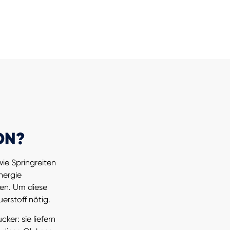
ON?
ie Springreiten
nergie
en. Um diese
uerstoff nötig.
ker: sie liefern