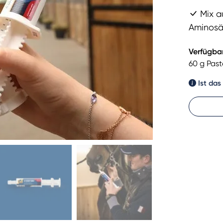
Mix au
Aminosä
Verfügbar
60 g Past
Ist das