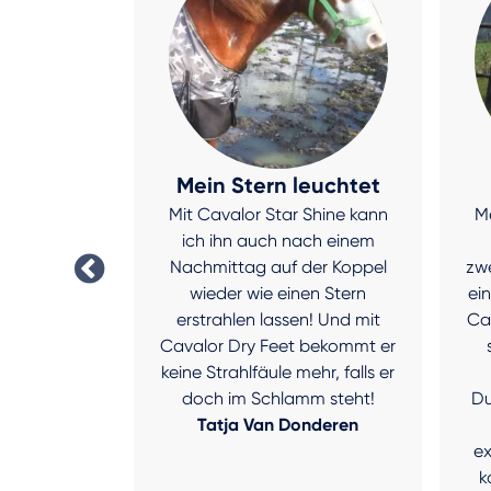
ür einen
Mein Stern leuchtet
Mit Cavalor Star Shine kann
Me
en Magen
ich ihn auch nach einem
sehr krank
Nachmittag auf der Koppel
zwe
n Gewicht
wieder wie einen Stern
ei
 auch für
erstrahlen lassen! Und mit
Ca
re sehr
Cavalor Dry Feet bekommt er
e ich nach
keine Strahlfäule mehr, falls er
sucht, das
doch im Schlamm steht!
Du
Seit einem
Tatja Van Donderen
ein Pferd
e
rforce und
k
h geholfen!