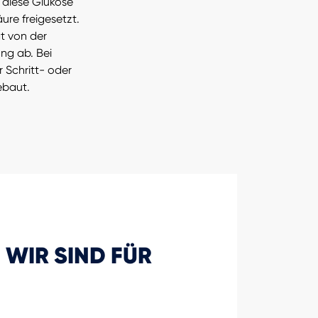
 diese Glukose
ure freigesetzt.
t von der
ng ab. Bei
r Schritt- oder
ebaut.
 WIR SIND FÜR