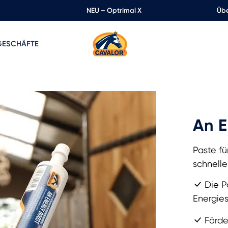
NEU – Optrimal X
Übe
GESCHÄFTE
An E
Paste fü
schnell
Die P
Energie
Förde