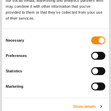
our social media, advertising and analytics partners who
PRODUKT? WIR
may combine it with other information that you’ve
provided to them or that they’ve collected from your use
SIND FÜR SIE DA
of their services.
Consent
Persönliche Beratung
Necessary
Selection
Möchten Sie eine persönliche Beratung, welche
Ernährung und Pflege für Ihr Pferd am besten
Preferences
geeignet ist? Fragen Sie uns einfach! Sie
erreichen uns über unsere Cavalor Consumerline
oder senden Sie uns eine E-Mail.
Statistics
+32(0)9 220 25 25
info@cavalor.com
Marketing
Online-Rationsrechner
Show details