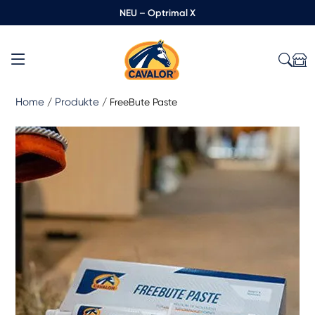
NEU – Optrimal X
Home
Produkte
/
/
FreeBute Paste