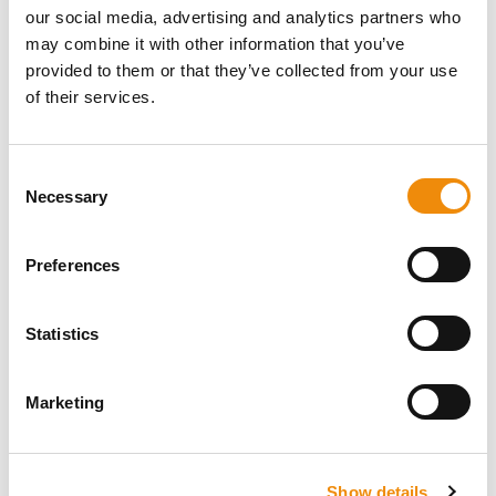
HABEN SIE EINE
our social media, advertising and analytics partners who
FRAGE ZU DIESEM
may combine it with other information that you’ve
provided to them or that they’ve collected from your use
PRODUKT? WIR
of their services.
SIND FÜR SIE DA
Consent
Necessary
Selection
Persönliche Beratung
Preferences
Möchten Sie eine persönliche Beratung, welche
Ernährung und Pflege für Ihr Pferd am besten
geeignet ist? Fragen Sie uns einfach! Sie
Statistics
erreichen uns über unsere Cavalor Consumerline
oder senden Sie uns eine E-Mail.
Marketing
+32(0)9 220 25 25
info@cavalor.com
Show details