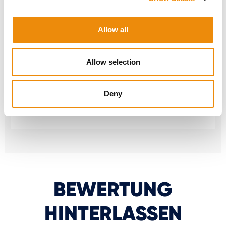
Online-Rationsrechner
Allow all
MyCavalor.com ist eine schnelle,
benutzerfreundliche Online-Ressource, die
Ihnen hilft, die geeignete Ration für Ihr Pferd im
Allow selection
Handumdrehen zu berechnen.
Deny
Zu MyCavalor gehen
BEWERTUNG
HINTERLASSEN