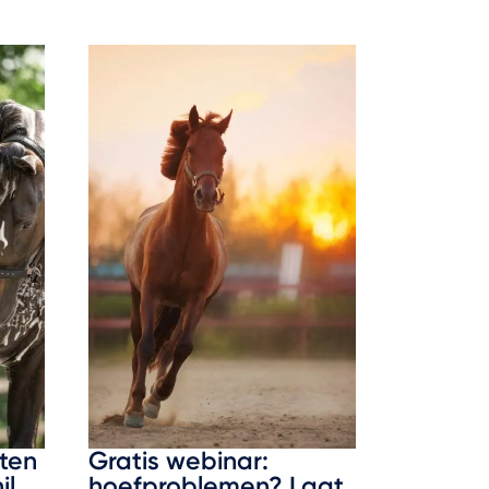
ten
Gratis webinar:
il
hoefproblemen? Laat