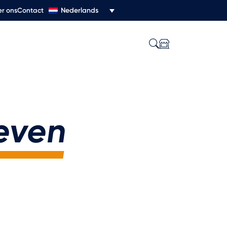
Nederlands
r ons
Contact
even