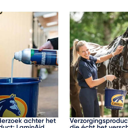
erzoek achter het
Verzorgingsproduc
duct: LaminAid
die écht het versch