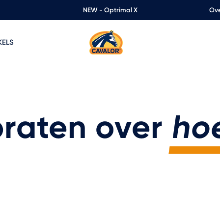
NEW - Optrimal X
Ove
KELS
praten over
ho