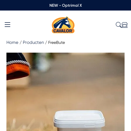
NEW - Optrimal X
Home
Producten
/
/
FreeBute