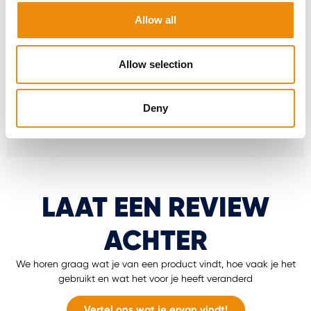
waarmee je in enkele eenvoudige stappen een
Allow all
gepersonaliseerd rantsoen maakt voor jouw
paard.
Allow selection
Ga naar MyCavalor
Deny
LAAT EEN REVIEW
ACHTER
We horen graag wat je van een product vindt, hoe vaak je het
gebruikt en wat het voor je heeft veranderd
Vertel ons wat je ervan vindt!