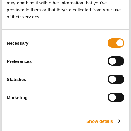
may combine it with other information that you’ve
PRODUCT? WIJ ZIJN
provided to them or that they’ve collected from your use
ER VOOR JE
of their services.
Consent
Persoonlijk advies
Necessary
Selection
Wil je persoonlijk advies over welke voeding en
Preferences
verzorging het beste is voor jouw paard? Vraag
het ons! Je kunt ons bereiken via onze Cavalor
Consumerline of stuur ons een e-mail.
Statistics
+32(0)9 220 25 25
info@cavalor.com
Marketing
Online zelf berekenen
Show details
MyCavalor.com is een snelle, handige online tool