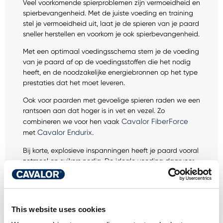
Veel voorkomende spierproblemen zijn vermoeidheid en
spierbevangenheid. Met de juiste voeding en training
stel je vermoeidheid uit, laat je de spieren van je paard
sneller herstellen en voorkom je ook spierbevangenheid.
Met een optimaal voedingsschema stem je de voeding
van je paard af op de voedingsstoffen die het nodig
heeft, en de noodzakelijke energiebronnen op het type
prestaties dat het moet leveren.
Ook voor paarden met gevoelige spieren raden we een
rantsoen aan dat hoger is in vet en vezel. Zo
Cavalor FiberForce
combineren we voor hen vaak
Cavalor Endurix
met
.
Bij korte, explosieve inspanningen heeft je paard vooral
zetmeel en suikers nodig. De ideale voeding daarvoor
is Cavalor Perfomix: veel granen zoals haver en tarwe
leveren hoge energiepieken op.
Voor langdurige inspanningen is er Cavalor Endurix:
This website uses cookies
voeding met een hoog vetgehalte die de aerobe
verbranding stimuleren en spiervermoeidheid uitstellen.