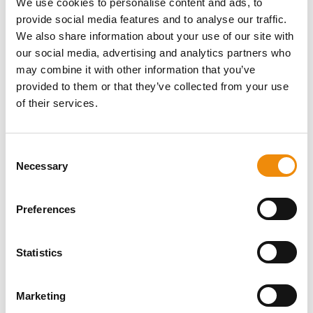
We use cookies to personalise content and ads, to
provide social media features and to analyse our traffic.
We also share information about your use of our site with
our social media, advertising and analytics partners who
may combine it with other information that you’ve
HEB JE EEN VRAAG
provided to them or that they’ve collected from your use
of their services.
OVER DIT
PRODUCT? WIJ ZIJN
Consent
Necessary
ER VOOR JE
Selection
Preferences
Persoonlijk advies
Statistics
Wil je persoonlijk advies over welke voeding en
verzorging het beste is voor jouw paard? Vraag
het ons! Je kunt ons bereiken via onze Cavalor
Marketing
Consumerline of stuur ons een e-mail.