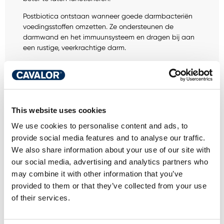
Postbiotica ontstaan wanneer goede darmbacteriën
voedingsstoffen omzetten. Ze ondersteunen de
darmwand en het immuunsysteem en dragen bij aan
een rustige, veerkrachtige darm.
Efficiënte opname van sporenelementen
Hoe zwaarder de inspanning, hoe meer mineralen
zoals koper, zink, mangaan en selenium een paard
nodig heeft. Naast een uitgebalanceerde aanvulling
This website uses cookies
van verschillende mineralen in anorganische vormen
bevatten de Cavalor sportvoeders voor high
We use cookies to personalise content and ads, to
performance paarden daarom ook gechelateerde
provide social media features and to analyse our traffic.
mineralen of chelaten. Deze goed opneembare
We also share information about your use of our site with
mineralen zijn dankzij hun unieke structuur beter
our social media, advertising and analytics partners who
opneembaar dan de anorganische vormen. Dit zorgt
may combine it with other information that you’ve
ervoor dat aan de verhoogde behoefte kan worden
provided to them or that they’ve collected from your use
voldaan wat essentieel is voor spierkracht, uithouding
of their services.
en herstel.
Extrudaten voor betere vertering