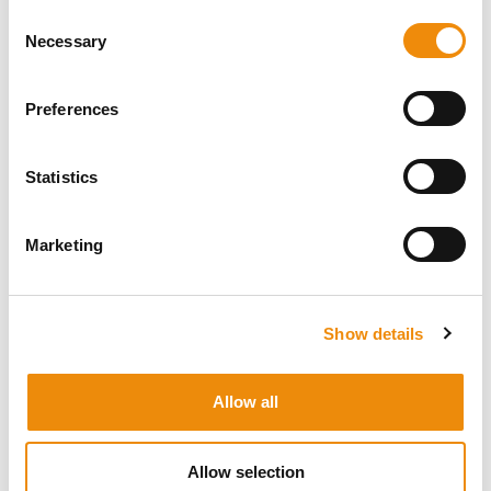
Consent
Door het gebruik van extrusie, een state-of-the-art
Necessary
Selection
technologie worden voedingsstoffen beter verteerbaar
en makkelijker opneembaar. Een goed verteerbaar voer
helpt het paard om meer uit elke maaltijd te halen.
Preferences
Hoe hoger de verteerbaarheid, hoe efficiënter het
paard energie en bouwstoffen uit het voer kan
opnemen en benutten.
Statistics
Tijdens het extruderen worden de ingrediënten als het
ware ‘voorgekookt’ om makkelijker op te nemen en te
Marketing
benutten in het lichaam. Zo verhoogt het extruderen
van ingrediënten de verteerbaarheid van het zetmeel.
Deze zetmeelontsluiting verlaagt het risico dat
onverteerde zetmeelpartikels in de dikke darm terecht
Show details
komen. Wanneer dit toch gebeurt verzuurt de dikke
darm en verhoogt het risico op gezondheidsproblemen
zoals koliek, hoefbevangenheid of spierproblemen.
Allow all
Door hun unieke textuur en volume stimuleren
geëxtrudeerde brokjes het kauwen en zorgen ze ervoor
dat paarden trager eten. De verhoogde kauwactiviteit
Allow selection
bevordert de speekselaanmaak, wat bijdraagt aan