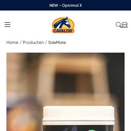
NEW - Optrimal X
Home
Producten
/
/
SoleMate