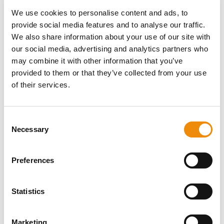
het ons! Je kunt ons bereiken via onze Cavalor
We use cookies to personalise content and ads, to
Consumerline of stuur ons een e-mail.
provide social media features and to analyse our traffic.
+32(0)9 220 25 25
We also share information about your use of our site with
info@cavalor.com
our social media, advertising and analytics partners who
may combine it with other information that you’ve
provided to them or that they’ve collected from your use
Online zelf berekenen
of their services.
MyCavalor.com is een snelle, handige online tool
waarmee je in enkele eenvoudige stappen een
Consent
gepersonaliseerd rantsoen maakt voor jouw
Necessary
Selection
paard.
Preferences
Ga naar MyCavalor
Statistics
Marketing