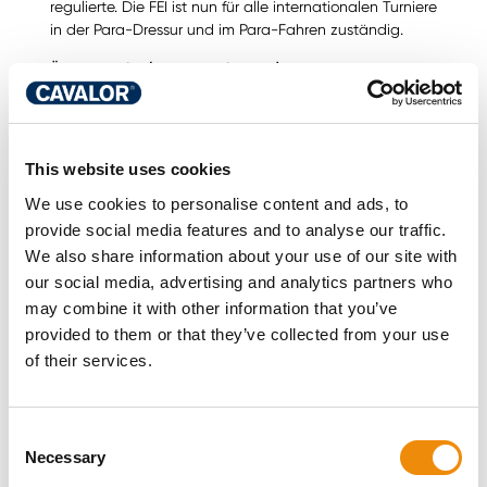
regulierte. Die FEI ist nun für alle internationalen Turniere
in der Para-Dressur und im Para-Fahren zuständig.
Über Cavalor (www.cavalor.com)
Cavalor, eine global agierende Marke und weltweit
marktführend im Bereich Pferdefutter, bietet ein
komplettes Sortiment an Pferdefutter- und
This website uses cookies
Pferdepflegeprodukten, die in mehr als 50 Ländern
weltweit erhältlich sind. Die Gründung des
We use cookies to personalise content and ads, to
Unternehmens basiert auf den Kernwerten Innovation,
provide social media features and to analyse our traffic.
Qualität und Ergebnisse, wobei sich Cavalor der
We also share information about your use of our site with
Erfindung, Herstellung und dem Vertrieb hochwertiger
our social media, advertising and analytics partners who
Pferdefuttermittel verschrieben hat.
may combine it with other information that you’ve
Während Gesundheit, Leistung und Freude des Pferdes
provided to them or that they’ve collected from your use
an oberster Stelle stehen, deckt die Produktlinie von
of their services.
Cavalor den gesamten Lebenszyklus eines Pferdes ab,
von den ersten Schritten eines Fohlens bis hin zu dem
Tag, an dem es als Rentnerpferd auf die Koppel geht.
Consent
Die hochwertigen Produkte werden von Profireitern für
Necessary
Selection
ihre Hochleistungspferde verwendet, insbesondere