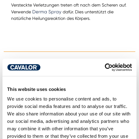
Versteckte Verletzungen treten oft nach dem Scheren auf.
Derma Spray
Verwende
dafür. Dies unterstützt die
natürliche Heilungsreaktion des Körpers.
Elynn Thys
Produktmanagerin Cavalor-
Ergänzungsfuttermittel & Pflege
This website uses cookies
Von der Wissenschaft in die Praxis. Das ist die Art
We use cookies to personalise content and ads, to
und Weise, in der Elynn am liebsten die
Entwicklung neuer Cavalor-Ergänzungsfuttermittel
provide social media features and to analyse our traffic.
sieht, und in der ihr Wissen als Bioingenieurin zum
We also share information about your use of our site with
Tragen kommt. Gesundheit von innen und außen:
our social media, advertising and analytics partners who
Darüber hinaus hat sie sich mit den
may combine it with other information that you’ve
Pflegeprodukten von Cavalor beschäftigt. Als
provided to them or that they’ve collected from your use
Amazone testet Elynn die Produkte gerne selbst,