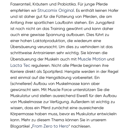
Faseranteil, Kräutern und Probiotika. Für junge Pferde
Strucomix Original
empfehlen wir
. Es enthält keinen Hafer
und ist daher gut für die Fütterung von Pferden, die am
Anfang ihrer sportlichen Laufbahn stehen. Ein Jungpferd
ist noch nicht an das Training gewöhnt und kann daher
auch eine gewisse Spannung aufbauen. Dies führt zu
einer hohen Laktatproduktion, die wiederum eine
Übersäuerung verursacht. Um dies zu verhindern ist das
schrittweise Antrainieren sehr wichtig. Sie können die
Muscle Motion
Übersäuerung der Muskeln auch mit
und
Lacta Tec
regulieren. Nicht alle Pferde beginnen ihre
Karriere direkt als Sportpferd. Hengste werden in der Regel
erst einmal auf die Hengstkörung vorbereitet. Ein
(schnellerer) Aufbau von Muskelmasse kann aber
gewünscht sein. Mit Muscle Force unterstützen Sie die
Muskulatur und stellen ausreichend Eiweiß für den Aufbau
von Muskelmasse zur Verfügung. Außerdem ist wichtig zu
wissen, dass ein Pferd zunächst eine ausreichende
Körpermasse haben muss, bevor es Muskulatur entwickeln
kann. Mehr zu diesem Thema können Sie in unserem
From Zero to Hero
Blogartikel „
” nachlesen.