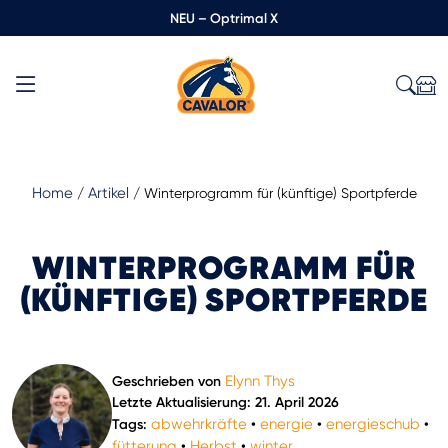
NEU – Optrimal X
Home
Artikel
/
/
Winterprogramm für (künftige) Sportpferde
WINTERPROGRAMM FÜR
(KÜNFTIGE) SPORTPFERDE
Elynn Thys
Geschrieben von
Letzte Aktualisierung: 21. April 2026
abwehrkräfte
energie
energieschub
Tags:
•
•
•
fütterung
Herbst
winter
•
•