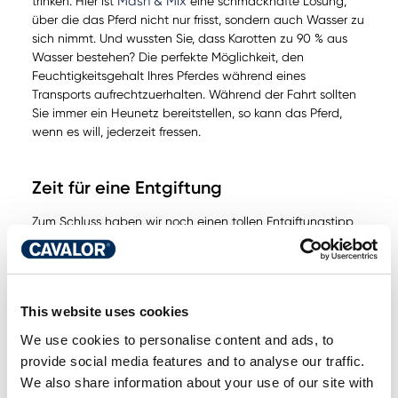
Mash & Mix
trinken. Hier ist
eine schmackhafte Lösung,
über die das Pferd nicht nur frisst, sondern auch Wasser zu
sich nimmt. Und wussten Sie, dass Karotten zu 90 % aus
Wasser bestehen? Die perfekte Möglichkeit, den
Feuchtigkeitsgehalt Ihres Pferdes während eines
Transports aufrechtzuerhalten. Während der Fahrt sollten
Sie immer ein Heunetz bereitstellen, so kann das Pferd,
wenn es will, jederzeit fressen.
Zeit für eine Entgiftung
Zum Schluss haben wir noch einen tollen Entgiftungstipp
für Sie. Während der Weihnachtszeit legen wir doch alle
eine kleine Pause ein. Wir genießen Freunde und Familie,
reisen weniger und es finden logischerweise weniger
Turniere statt. Nutzen Sie diese Zeit für eine Detox-Kur und
This website uses cookies
gönnen Sie dem Verdauungssystem eine Pause. Zurück zu
den Grundlagen kann oft helfen, gestärkt
We use cookies to personalise content and ads, to
wiederzukommen. Sie möchten mehr über die großartigen
provide social media features and to analyse our traffic.
Effekte einer Entgiftung für Ihr Pferd wissen? Dann sehen
We also share information about your use of our site with
Sie sich dieses informative Video an.