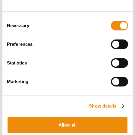
Möchten Sie eine persönliche Beratung, welche
Ernährung und Pflege für Ihr Pferd am besten
Consent
geeignet ist? Fragen Sie uns einfach! Sie
Necessary
Selection
erreichen uns über unsere Cavalor Consumerline
oder senden Sie uns eine E-Mail.
Preferences
+32(0)9 220 25 25
info@cavalor.com
Statistics
Online-Rationsrechner
Marketing
MyCavalor.com ist eine schnelle,
benutzerfreundliche Online-Ressource, die
Ihnen hilft, die geeignete Ration für Ihr Pferd im
Show details
Handumdrehen zu berechnen.
Allow all
Zu MyCavalor gehen