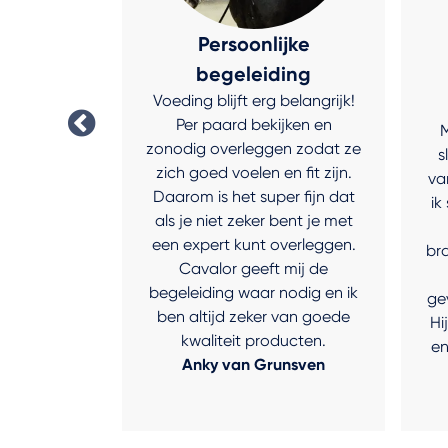
 wit
Persoonlijke
 ben je de
begeleiding
rijd altijd
Voeding blijft erg belangrijk!
wassen en
Per paard bekijken en
M
ny zo mooi
zonodig overleggen zodat ze
s
dag te laten
zich goed voelen en fit zijn.
va
ik ooit de
Daarom is het super fijn dat
ik
lor Bianco
als je niet zeker bent je met
 een hele
een expert kunt overleggen.
br
gebruikt zo
Cavalor geeft mij de
 eeuwig mee
begeleiding waar nodig en ik
ge
 werkt
ben altijd zeker van goede
Hi
h!!
kwaliteit producten.
en
eman
Anky van Grunsven