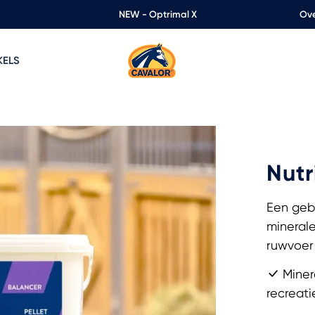
NEW - Optrimal X
Ove
KELS
Nutr
Een geb
minerale
ruwvoer
Miner
recreat