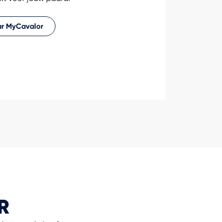
r MyCavalor
R