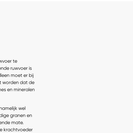
wvoer te
nde ruwvoer is
leen moet er bij
t worden dat de
es en mineralen
amelijk wel
udige granen en
oende mate.
de krachtvoeder