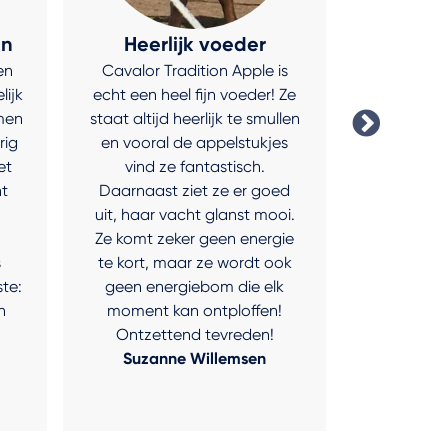
en
Heerlijk voeder
Terug 
en
Cavalor Tradition Apple is
Ik schuurd
lijk
echt een heel fijn voeder! Ze
bijna g
omen
staat altijd heerlijk te smullen
Toen is mi
rig
en vooral de appelstukjes
SwItch be
et
vind ze fantastisch.
en kijk n
t
Daarnaast ziet ze er goed
lange m
n
uit, haar vacht glanst mooi.
fantas
Ze komt zeker geen energie
Jana
s
te kort, maar ze wordt ook
ste:
geen energiebom die elk
n
moment kan ontploffen!
Ontzettend tevreden!
Suzanne Willemsen