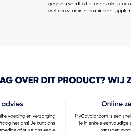
gegeven wordt is het noodzakelijk om 
met een vitamine- en mineraalsupplem
AAG OVER DIT PRODUCT? WIJ Z
k advies
Online z
welke voeding en verzorging
MyCavalor.com is een snel
Vraag het ons! Je kunt ons
je in enkele eenvoudige
merline of stuur ons een e-
rantsoen maak