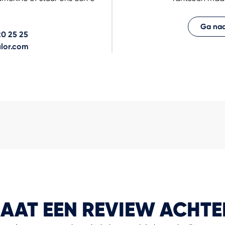
Ga naa
0 25 25
lor.com
LAAT EEN REVIEW ACHTE