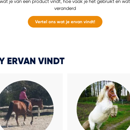
at je van een product vindt, hoe vaak je het gebruikt en wat 
veranderd
Vertel ons wat je ervan vindt!
 ERVAN VINDT