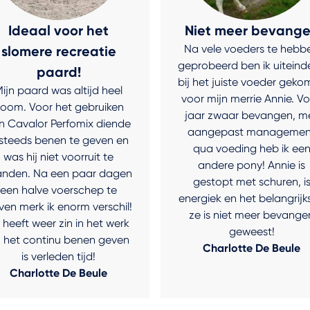
Ideaal voor het
Niet meer bevang
Na vele voeders te hebb
slomere recreatie
geprobeerd ben ik uiteinde
paard!
bij het juiste voeder gek
ijn paard was altijd heel
voor mijn merrie Annie. Vo
loom. Voor het gebruiken
jaar zwaar bevangen, m
n Cavalor Perfomix diende
aangepast managemen
 steeds benen te geven en
qua voeding heb ik ee
was hij niet voorruit te
andere pony! Annie is
anden. Na een paar dagen
gestopt met schuren, i
een halve voerschep te
energiek en het belangrijk
ven merk ik enorm verschil!
ze is niet meer bevange
j heeft weer zin in het werk
geweest!
 het continu benen geven
Charlotte De Beule
is verleden tijd!
Charlotte De Beule