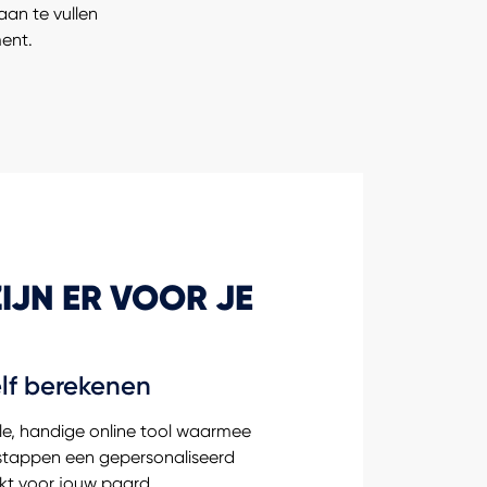
aan te vullen
ent.
IJN ER VOOR JE
elf berekenen
le, handige online tool waarmee
 stappen een gepersonaliseerd
t voor jouw paard.