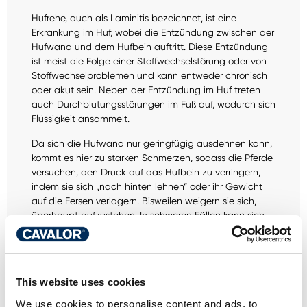
Hufrehe, auch als Laminitis bezeichnet, ist eine
Erkrankung im Huf, wobei die Entzündung zwischen der
Hufwand und dem Hufbein auftritt. Diese Entzündung
ist meist die Folge einer Stoffwechselstörung oder von
Stoffwechselproblemen und kann entweder chronisch
oder akut sein. Neben der Entzündung im Huf treten
auch Durchblutungsstörungen im Fuß auf, wodurch sich
Flüssigkeit ansammelt.
Da sich die Hufwand nur geringfügig ausdehnen kann,
kommt es hier zu starken Schmerzen, sodass die Pferde
versuchen, den Druck auf das Hufbein zu verringern,
indem sie sich „nach hinten lehnen“ oder ihr Gewicht
auf die Fersen verlagern. Bisweilen weigern sie sich,
überhaupt aufzustehen. In schweren Fällen kann sich
das Hufbein von der Hufwand lösen und sich drehen.
Dieser Schaden ist dann dauerhaft. Vorbeugen ist
immer besser als heilen - auch und ganz besonders bei
Hufrehe.
This website uses cookies
We use cookies to personalise content and ads, to