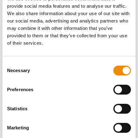
provide social media features and to analyse our traffic.
We also share information about your use of our site with
our social media, advertising and analytics partners who
HABEN SIE EINE
may combine it with other information that you’ve
provided to them or that they’ve collected from your use
FRAGE ZU DIESEM
of their services.
PRODUKT? WIR
SIND FÜR SIE DA
Consent
Necessary
Selection
Persönliche Beratung
Preferences
Möchten Sie eine persönliche Beratung, welche
Ernährung und Pflege für Ihr Pferd am besten
Statistics
geeignet ist? Fragen Sie uns einfach! Sie
erreichen uns über unsere Cavalor Consumerline
oder senden Sie uns eine E-Mail.
Marketing