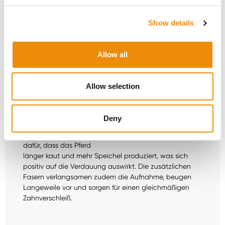
Pferde langsamer
fressen. Die verstärkte Kaubewegung regt die
Show details
Speichelbildung an, was zu einer guten allgemeinen
Gesundheit des Magen-Darm- Trakts beiträgt.
Zusätzliche Ballaststoffe
Allow all
Pferde benötigen von Natur aus Ballaststoffe: als
wichtigste Energiequelle, aber auch für eine gesunde
Allow selection
Magenund Darmfunktion. Ballaststoffe sind außerdem
von entscheidender Bedeutung für das Wohlbefinden
des Pferdes. Der erhöhte Ballaststoffgehalt und die
Deny
zugesetzten langen Fasern sind eine gute
Nahrungsquelle für die Darmflora. Außerdem sorgt dies
dafür, dass das Pferd
länger kaut und mehr Speichel produziert, was sich
positiv auf die Verdauung auswirkt. Die zusätzlichen
Fasern verlangsamen zudem die Aufnahme, beugen
Langeweile vor und sorgen für einen gleichmäßigen
Zahnverschleiß.