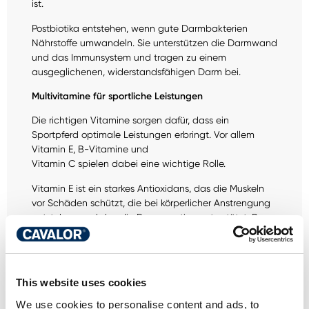
ist.
Postbiotika entstehen, wenn gute Darmbakterien
Nährstoffe umwandeln. Sie unterstützen die Darmwand
und das Immunsystem und tragen zu einem
ausgeglichenen, widerstandsfähigen Darm bei.
Multivitamine für sportliche Leistungen
Die richtigen Vitamine sorgen dafür, dass ein
Sportpferd optimale Leistungen erbringt. Vor allem
Vitamin E, B-Vitamine und
Vitamin C spielen dabei eine wichtige Rolle.
Vitamin E ist ein starkes Antioxidans, das die Muskeln
vor Schäden schützt, die bei körperlicher Anstrengung
entstehen, und das die Regeneration unterstützt. B-
Vitamine wie B1, B2, B6 und B12 spielen eine wichtige
Rolle bei der Umwandlung von Nahrung in Energie und
tragen zur normalen Funktion des Nervensystems sowie
zur Steuerung der Muskeln bei. Vitamin C ist nicht nur
This website uses cookies
ein Antioxidans, das den Körper schützt, sondern stärkt
We use cookies to personalise content and ads, to
auch das Immunsystem.