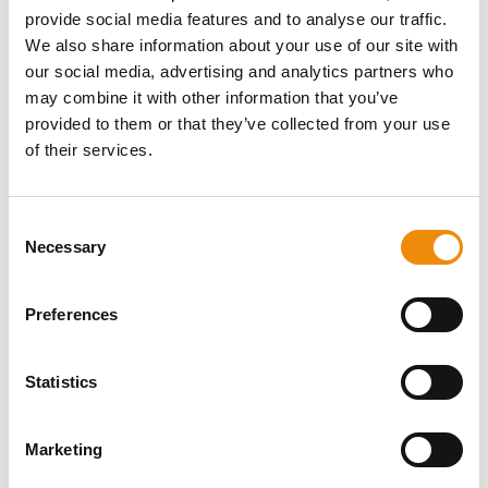
provide social media features and to analyse our traffic.
Extrudiert für eine bessere Verdauung
We also share information about your use of our site with
Durch den Einsatz der Extrusion, einer hochmodernen
our social media, advertising and analytics partners who
Technologie, werden Nährstoffe besser verdaulich und
may combine it with other information that you’ve
leichter aufnehmbar. Ein gut verdauliches Futter hilft
provided to them or that they’ve collected from your use
dem Pferd, mehr aus jeder Mahlzeit herauszuholen. Je
of their services.
besser die Verdaulichkeit, desto effizienter kann das
Pferd Energie und Nährstoffe aus dem Futter
aufnehmen und verwerten. Beim Extrudieren werden
Consent
die Inhaltsstoffe sozusagen „vorgekocht“, damit sie vom
Necessary
Selection
Körper leichter aufgenommen und verwertet werden
können. So verbessert das Extrudieren der Zutaten die
Verdaulichkeit der Stärke. Diese Stärkeaufspaltung
Preferences
verringert das Risiko, dass unverdaute Stärkepartikel in
den Dickdarm gelangen. Geschieht dies dennoch,
versauert der Dickdarm, was das Risiko für
Statistics
Gesundheitsprobleme wie Koliken, Hufrehe oder
Muskelprobleme erhöht.
Marketing
Durch ihre einzigartige Textur und ihr Volumen regen
extrudierte Pellets das Kauen an und sorgen dafür, dass