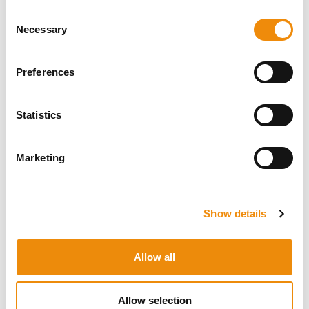
sorgt für ein gesundes Immunsystem, was die
Consent
Grundvoraussetzung dafür ist, dass sich ein Pferd
Necessary
Selection
wohlfühlt.
Preferences
Statistics
HABEN SIE EINE
FRAGE ZU DIESEM
Marketing
PRODUKT? WIR
SIND FÜR SIE DA
Show details
Allow all
Persönliche Beratung
Möchten Sie eine persönliche Beratung, welche
Allow selection
Ernährung und Pflege für Ihr Pferd am besten