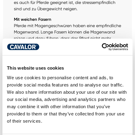
es auch für Pferde geeignet ist, die stressempfindlich
sind und zu Übergewicht neigen.
Mit weichen Fasern
Pferde mit Magengeschwüren haben eine empfindliche
Magenwand. Lange Fasern können die Magenwand
reizen und dazu führen, dass das Pferd nicht mehr
frisst. Fasern von Wiesenlieschgras schonen die
Magenwand und vermeiden dadurch Reizungen.
Ballaststoffreich
This website uses cookies
Ein hoher Faseranteil, auch Rohfaser genannt. Rohfaser
ist unverzichtbar für einen aktiven Darm und liefert
We use cookies to personalise content and ads, to
allmählich freigesetzte Energie. Darüber hinaus
provide social media features and to analyse our traffic.
verbessert eine Mischung aus hochwertigen und leicht
We also share information about your use of our site with
verdaulichen Fasern die Verdauung und beugt Magen-
our social media, advertising and analytics partners who
Darm-Problemen vor. Je faserreicher das Futter ist,
desto länger muss das Pferd kauen und desto mehr
may combine it with other information that you’ve
Speichel wird produziert. Die Mikroorganismen im Darm
provided to them or that they’ve collected from your use
benötigen ebenfalls Raufutter. Zur Erhaltung einer
of their services.
gesunden Mikroflora ist eine ausreichende Menge an
Fasern unerlässlich. Ein gesundes Verdauungssystem