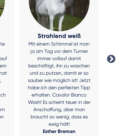
Strahlend weiß
Sehr em
tte
Mit einem Schimmel ist man
Cavalor N
ja am Tag vor dem Turnier
ideale V
 auf
immer vollauf damit
Meine zwe
dem
beschäftigt, ihn zu waschen
Ponys 
hat
und zu putzen, damit er so
Raufut
,
sauber wie möglich ist! Jetzt
Vitaminmi
habe ich den perfekten Tipp
den fruch
Ich
erhalten. Cavalor Bianco
Geschma
Wash! Es scheint teuer in der
vorteil
rn
Anschaffung, aber man
Vitamine i
en
braucht so wenig, dass es
verabreic
ewig hält!
Katr
Esther Breman