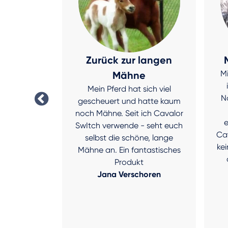
was ein
Zurück zur langen
Mi
ekom
Mähne
aten leidet
Mein Pferd hat sich viel
N
ufig an
gescheuert und hatte kaum
 Empfehlung
noch Mähne. Seit ich Cavalor
e
avalor Dry
SwItch verwende - seht euch
Ca
Und schon
selbst die schöne, lange
kei
abe ich ein
Mähne an. Ein fantastisches
können. Es
Produkt
t wirklich
Jana Verschoren
hlenswert!
ckers