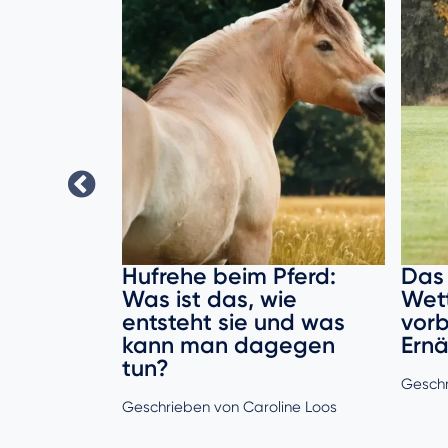
n hype
Hufrehe beim Pferd:
Das 
te
Was ist das, wie
Wet
?
entsteht sie und was
vorb
kann man dagegen
Ernä
 Thys
tun?
Geschr
Geschrieben von Caroline Loos