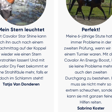
Mein Stern leuchtet
Perfekt!
t Cavalor Star Shine kann
Meine 6-jährige Stute ha
ich ihn auch nach einem
immer Probleme in der
achmittag auf der Koppel
zweiten Prüfung, wenn wir
wieder wie einen Stern
einem Turnier waren. Mit 
rstrahlen lassen! Und mit
Cavalor An Energy Boost, 
valor Dry Feet bekommt er
sie keine Probleme mehr
ne Strahlfäule mehr, falls er
auch den zweiten
doch im Schlamm steht!
Durchgang zu bestehen. 
Tatja Van Donderen
muss sie nicht mehr so
extrem scheuchen, sonde
kann sie mit ganzen fein
Hilfen reiten.
Sabrina Koster