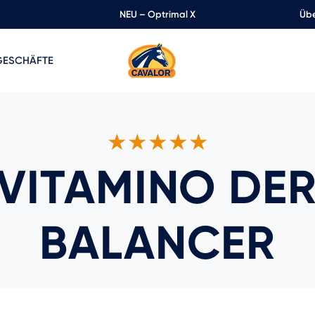
NEU – Optrimal X
Übe
GESCHÄFTE
★★★★★
VITAMINO DER
BALANCER