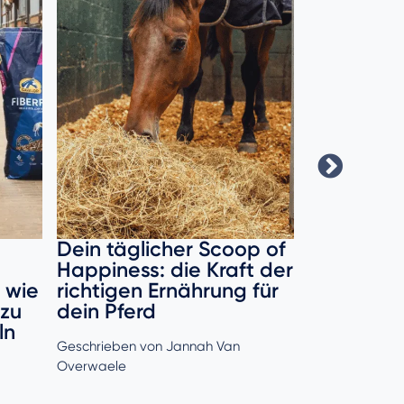
Dein täglicher Scoop of
Spooky S
Happiness: die Kraft der
bleibt dei
 wie
richtigen Ernährung für
Winter ru
 zu
dein Pferd
ausgegli
ln
Geschrieben von Jannah Van
Geschrieben vo
Overwaele