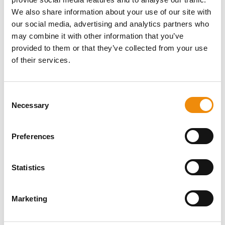
AVEZ-VOUS UNE
We also share information about your use of our site with
our social media, advertising and analytics partners who
QUESTION SUR CE
may combine it with other information that you’ve
provided to them or that they’ve collected from your use
PRODUIT ? NOUS
of their services.
SOMMES LÀ POUR
VOUS
Consent
Necessary
Selection
Conseils personnalisés
Preferences
Vous souhaitez des conseils personnalisés sur la
nutrition et les soins les mieux adaptés à votre
Statistics
cheval ? Demandez-nous ! Vous pouvez nous
contacter via notre Cavalor Consumerline ou
nous envoyer un e-mail.
Marketing
+32(0)9 220 25 25