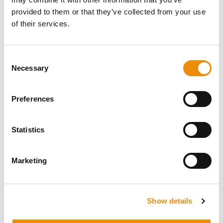
provided to them or that they’ve collected from your use
of their services.
Consent
Necessary
Selection
Preferences
Statistics
Marketing
Fien Demeyere
Nutritionniste equin
Fien passe toutes ses journées entourée de
chevaux. Que ce soit pendant les compétitions,
Show details
lors des visites d'écuries ou dans le cadre de ses
activités habituelles à la maison. En s'appuyant