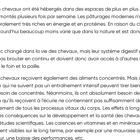
s chevaux ont été hébergés dans des espaces de plus en plus pe
montés plusieurs fois par semaine. Les pâturages modernes n’o
alement très riches en énergie et en protéines. En raison du c
jourd’hui beaucoup moins varié que dans la nature et est don
changé dans la vie des chevaux, mais leur système digestif e
s brouter en continu et doivent donc avoir accès à d’autres m
e foin et la paille.
es chevaux reçoivent également des aliments concentrés. Mais 
 qui ne suivent pas un entraînement intensif peuvent tirer bien
esoin de concentrés. Néanmoins, ils ont absolument besoin de
n qu’ils reçoivent à l’écurie ne contiennent pas suffisamment 
ement de tous les processus vitaux du corps. Les effets à lon
ses conséquences sur le développement et la santé des cheva
tudes scientifiques. Les carences en vitamines et en minéraux 
nt visibles sur le long terme, par exemple par une mauvaise q
ur, une baisse des performances, etc.