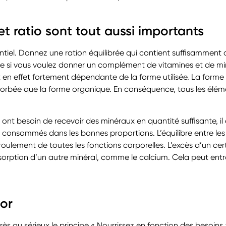
et ratio sont tout aussi importants
entiel. Donnez une ration équilibrée qui contient suffisamment
ette si vous voulez donner un complément de vitamines et de mi
 en effet fortement dépendante de la forme utilisée. La forme
bée que la forme organique. En conséquence, tous les éléments
x ont besoin de recevoir des minéraux en quantité suffisante, 
t consommés dans les bonnes proportions. L’équilibre entre les
oulement de toutes les fonctions corporelles. L’excès d’un cer
sorption d’un autre minéral, comme le calcium. Cela peut ent
lor
ès au sérieux le principe « Nourrissez en fonction des besoins