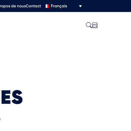
Français
ropos de nous
Contact
DES
S