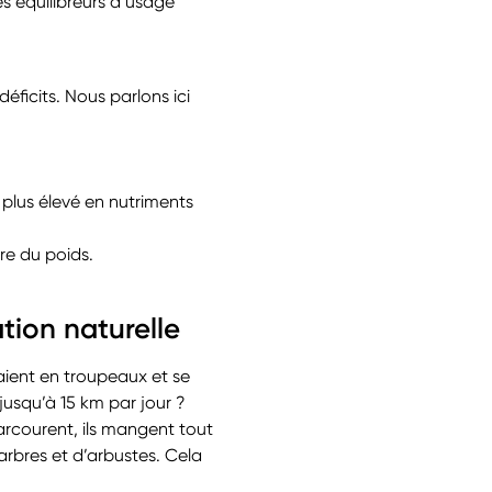
es équilibreurs à usage
éficits. Nous parlons ici
 plus élevé en nutriments
re du poids.
tion naturelle
aient en troupeaux et se
usqu’à 15 km par jour ?
parcourent, ils mangent tout
’arbres et d’arbustes. Cela