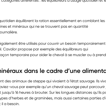
atégories différentes : les équilibreurs à usage quotidien et l
uotidien équilibrent la ration essentiellement en comblant les d
ines et minéraux qui ne se trouvent pas en quantité
ournalière.
également être utilisés pour couvrir un besoin temporairement
l. Cavalor propose par exemple des équilibreurs qui
açon temporaire pour aider le cheval à se muscler ou à prend
minéraux dans le cadre d’une alimenta
t des animaux de steppe qui vivaient à l’état sauvage. Ils viv
iez-vous par exemple qu’un cheval sauvage peut parcourir j
t jusqu’à 16 heures à brouter. Sur les longues distances qu’ils 
s types d’herbes et de graminées, mais aussi certaines parties d
il a besoin.