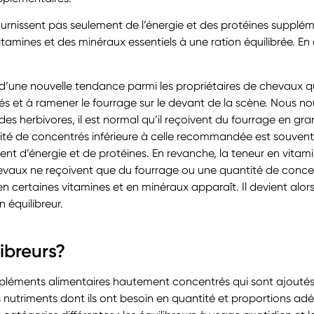
urnissent pas seulement de l’énergie et des protéines suppléme
amines et des minéraux essentiels à une ration équilibrée. En 
’une nouvelle tendance parmi les propriétaires de chevaux q
s et à ramener le fourrage sur le devant de la scène. Nous nou
es herbivores, il est normal qu’il reçoivent du fourrage en gran
tité de concentrés inférieure à celle recommandée est souven
ent d’énergie et de protéines. En revanche, la teneur en vitam
chevaux ne reçoivent que du fourrage ou une quantité de concent
certaines vitamines et en minéraux apparaît. Il devient alors
 équilibreur.
ibreurs?
pléments alimentaires hautement concentrés qui sont ajoutés 
s nutriments dont ils ont besoin en quantité et proportions adé