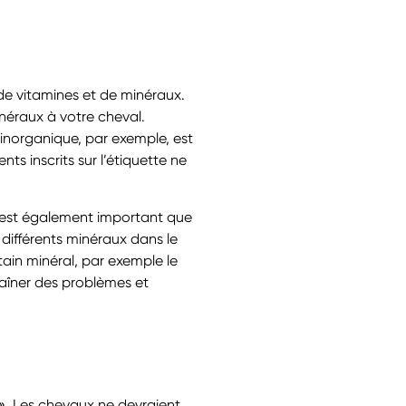
 de vitamines et de minéraux.
néraux à votre cheval.
 inorganique, par exemple, est
 inscrits sur l’étiquette ne
il est également important que
 différents minéraux dans le
tain minéral, par exemple le
raîner des problèmes et
 ». Les chevaux ne devraient