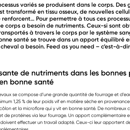
ocessus variés se produisent dans le corps. Des 
est transformé en tissu osseux, de nouvelles cell
e renforcent… Pour permettre à tous ces process
e corps a besoin de nutriments. Ceux-si sont ob
transportés à travers le corps par le système san
onne santé se trouve dans un apport équilibré e
cheval a besoin. Feed as you need – c’est-à-dir
isante de nutriments dans les bonnes 
 en bonne santé
hevaux se compose d’une grande quantité de fourrage et d’eau 
mum 1,25 % de leur poids vif en matière sèche en provenance d
r côlon et la microflore qui y vit en bonne santé. De nombreux
 et de protéines via leur fourrage. Un apport complémentaire e
doivent effectuer un travail adapté. Ceux-ci leur apportent de
pplémentaires.