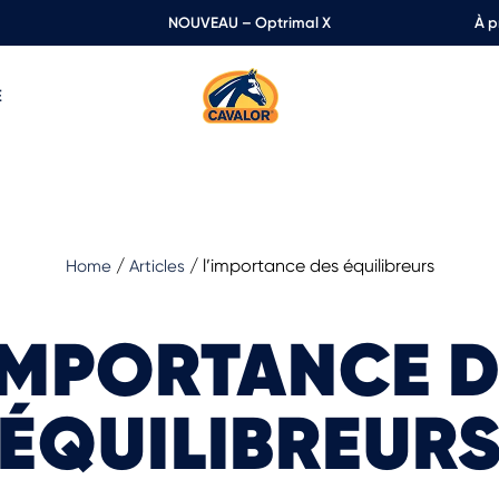
NOUVEAU – Optrimal X
À p
E
/
/
l’importance des équilibreurs
Home
Articles
IMPORTANCE 
ÉQUILIBREUR