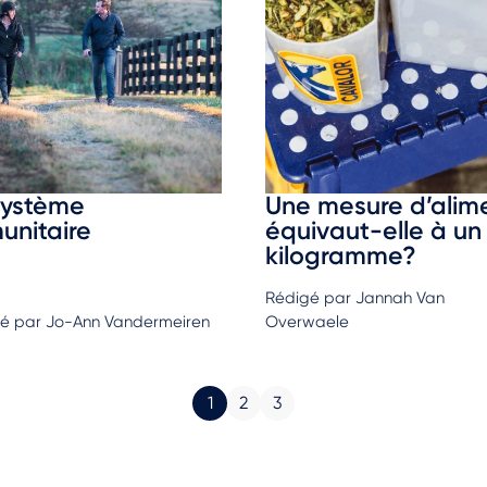
système
Une mesure d’alim
unitaire
équivaut-elle à un
kilogramme?
Rédigé par Jannah Van
é par Jo-Ann Vandermeiren
Overwaele
1
2
3