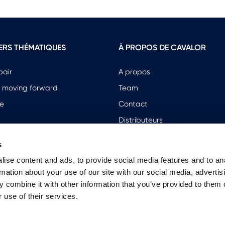
ERS THÉMATIQUES
À PROPOS DE CAVALOR
pair
A propos
 moving forward
Team
e
Contact
Distributeurs
Enregistrez votre magasin
s
ise content and ads, to provide social media features and to an
rmation about your use of our site with our social media, advertis
 combine it with other information that you’ve provided to them o
 use of their services.