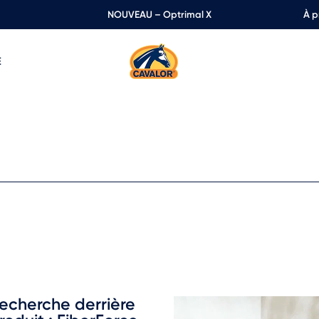
NOUVEAU – Optrimal X
À p
E
recherche derrière