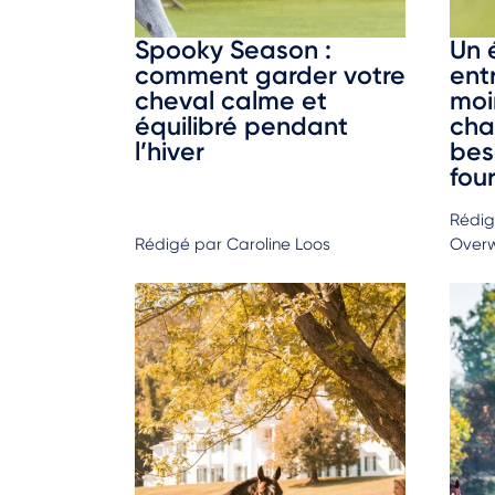
Spooky Season :
Un 
comment garder votre
entr
cheval calme et
moi
équilibré pendant
cha
l’hiver
bes
fou
Rédig
Rédigé par Caroline Loos
Over