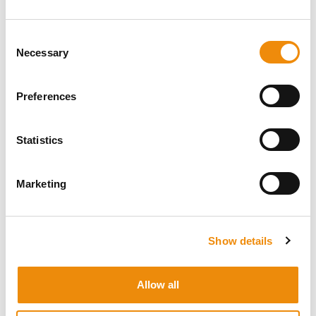
par jour par 100 kg de poids vif. Pour un cheval de 600 kg,
cela signifie un minimum de 900 g et un maximum de
1,5 kg par jour.
Consent
Necessary
Selection
Cavalor
Vous préférez un complément ? Ajoutez
OilMega
à la ration. Cette huile, riche en oméga-3,
fournit une source d’énergie supplémentaire issue des
Preferences
graisses, tout en contribuant à la santé globale de
l’organisme. Introduisez-la progressivement dans la
ration de votre cheval, selon le schéma suivant :
Statistics
Jour 1 : 20 ml
Jour 2 : 40 ml
Jour 3 : 60 ml
Marketing
Jour 4 : 80 ml
Jour 5 : 100 ml
e
Après le 5
jour : 100 ml
Show details
Besoin de conseils?
Allow all
Chaque cheval est unique. Et chaque cheval a des
besoins spécifiques. Adaptez son alimentation à ses