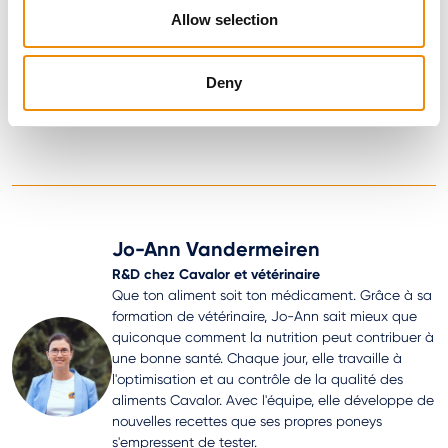
besoins individuels. Vous souhaitez un conseil personnalisé
Allow selection
pour votre cheval ? Rendez-vous sur
www.mycavalor.com
ou contactez-nous via la
Consumerline : +32(0)92202525.
Deny
Jo-Ann Vandermeiren
R&D chez Cavalor et vétérinaire
Que ton aliment soit ton médicament. Grâce à sa
formation de vétérinaire, Jo-Ann sait mieux que
quiconque comment la nutrition peut contribuer à
une bonne santé. Chaque jour, elle travaille à
l'optimisation et au contrôle de la qualité des
aliments Cavalor. Avec l'équipe, elle développe de
nouvelles recettes que ses propres poneys
s'empressent de tester.