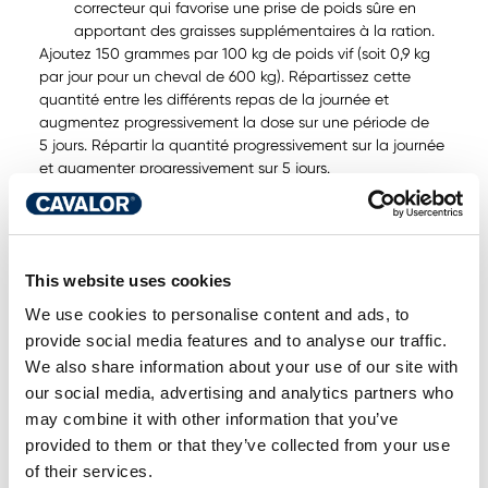
correcteur qui favorise une prise de poids sûre en
apportant des graisses supplémentaires à la ration.
Ajoutez 150 grammes par 100 kg de poids vif (soit 0,9 kg
par jour pour un cheval de 600 kg). Répartissez cette
quantité entre les différents repas de la journée et
augmentez progressivement la dose sur une période de
5 jours. Répartir la quantité progressivement sur la journée
et augmenter progressivement sur 5 jours.
Préservation et reconstitution de la masse
musculaire : une fois le poids stabilisé, vous pouvez
aider votre cheval à reconstruire sa masse musculaire
en ajoutant des protéines hautement digestibles.
This website uses cookies
We use cookies to personalise content and ads, to
Cavalor Silhouette
est un muesli riche en fibres qui
fournit tous les nutriments essentiels : protéines, vitamines
provide social media features and to analyse our traffic.
et minéraux. Il est pauvre en sucre et en amidon et
We also share information about your use of our site with
contient des protéines faciles à digérer dont le profil
our social media, advertising and analytics partners who
d’acides aminés correspond étroitement à celui du muscle
may combine it with other information that you’ve
du cheval. Il permet de préserver la masse musculaire et
provided to them or that they’ve collected from your use
de favoriser son développement. Nous recommandons de
of their services.
donner un minimum de 150 g et un maximum de 250 g