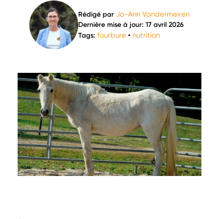
Jo-Ann Vandermeiren
Rédigé par
Dernière mise à jour: 17 avril 2026
fourbure
nutrition
Tags:
•