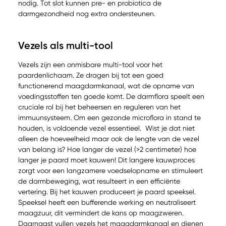
nodig. Tot slot kunnen pre- en probiotica de
darmgezondheid nog extra ondersteunen.
Vezels als multi-tool
Vezels zijn een onmisbare multi-tool voor het
paardenlichaam. Ze dragen bij tot een goed
functionerend maagdarmkanaal, wat de opname van
voedingsstoffen ten goede komt. De darmflora speelt een
cruciale rol bij het beheersen en reguleren van het
immuunsysteem. Om een gezonde microflora in stand te
houden, is voldoende vezel essentieel. Wist je dat niet
alleen de hoeveelheid maar ook de lengte van de vezel
van belang is? Hoe langer de vezel (>2 centimeter) hoe
langer je paard moet kauwen! Dit langere kauwproces
zorgt voor een langzamere voedselopname en stimuleert
de darmbeweging, wat resulteert in een efficiënte
vertering. Bij het kauwen produceert je paard speeksel.
Speeksel heeft een bufferende werking en neutraliseert
maagzuur, dit vermindert de kans op maagzweren.
Daarnaast vullen vezels het maagdarmkanaal en dienen