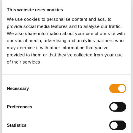
levels?
This website uses cookies
Met de Cavalor levels is het afstemmen van voeding op
We use cookies to personalise content and ads, to
de specifieke behoefte van paard én ruiter eenvoudig.
provide social media features and to analyse our traffic.
Ben je nog niet bekend met de Cavalor voeders en wil je
We also share information about your use of our site with
graag een start maken? Kies dan het eerste voer op basis
our social media, advertising and analytics partners who
van deze richtlijnen:
may combine it with other information that you’ve
LEVEL 1: voor paarden die recreatief tot licht getraind
provided to them or that they’ve collected from your use
worden of sensibele paarden
of their services.
LEVEL 2: voor paarden die regelmatig en actief
getraind worden
LEVEL 3: voor paarden die zeer regelmatig en
Consent
intensief getraind worden
Necessary
Selection
LEVEL 4 & 5: voor paarden die topsportprestaties
leveren
Preferences
We presenteren met trots: Cavalor
Strucomix Sport. Alles wat jouw
Statistics
sportpaard nodig heeft zit er al in!