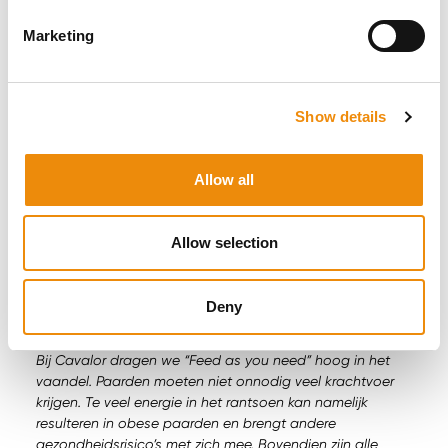
Cavalor presenteert een Strucomix Sport: dé meest
Marketing
Cavalor Strucomix
complete muesli voor sportpaarden.
Sport
is de eerste muesli mét vezels voor sportpaarden
binnen het Cavalor sportvoeders gamma. Naast de
toevoeging van vezels voldoet deze muesli daarbij ook
Show details
volledig aan de extra behoefte aan energie, eiwitten en
vitaminen. Daarnaast bevat de muesli pré- en probiotica
voor de ontwikkeling van een goede darmflora: de basis is
Allow all
voor een natuurlijk weerstand. De gepofte granen zorgen
voor een goede opneembaarheid en vlotte vertering.
Cavalor Strucomix Sport bevat sport essentiële
Allow selection
multivitaminen die voldoen aan de verhoogde vitamine
behoeften van paarden die prestaties moeten leveren.
Cavalor Strucomix Sport is een level 2 voer voor paarden
Deny
die regelmatig en actief getraind worden.
Bij Cavalor dragen we “Feed as you need” hoog in het
vaandel. Paarden moeten niet onnodig veel krachtvoer
krijgen. Te veel energie in het rantsoen kan namelijk
resulteren in obese paarden en brengt andere
gezondheidsrisico’s met zich mee. Bovendien zijn alle