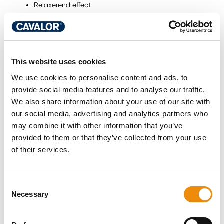
Relaxerend effect
Take It Easy Forte
Je kiest
voor:
Sterke stress reductie
Het laten ‘verdwijnen’ van angst
Het verkrijgen van focus
This website uses cookies
We use cookies to personalise content and ads, to
provide social media features and to analyse our traffic.
We also share information about your use of our site with
our social media, advertising and analytics partners who
may combine it with other information that you’ve
provided to them or that they’ve collected from your use
of their services.
Arti Motion vs ArtiTec
Tot slot vergelijken we nog twee producten die gewrichten
Consent
en pezen ondersteunen. Arti Motion ondersteunt de botten
Necessary
Selection
met de ingrediënten zink, koper en mangaan.
Daarnaast
bevat het belangrijke bouwstenen voor gewrichten en
pezen, zoals glucosamine, chondroïtine en MSM. Tot slot