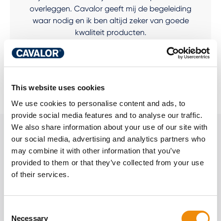
overleggen. Cavalor geeft mij de begeleiding
waar nodig en ik ben altijd zeker van goede
kwaliteit producten.
Anky van Grunsven
This website uses cookies
We use cookies to personalise content and ads, to
provide social media features and to analyse our traffic.
We also share information about your use of our site with
our social media, advertising and analytics partners who
LEES MEER OVER
may combine it with other information that you’ve
GEZONDHEID VAN
provided to them or that they’ve collected from your use
of their services.
Alle artikelen
BINNEN EN VAN
BUITEN
Consent
Necessary
Selection