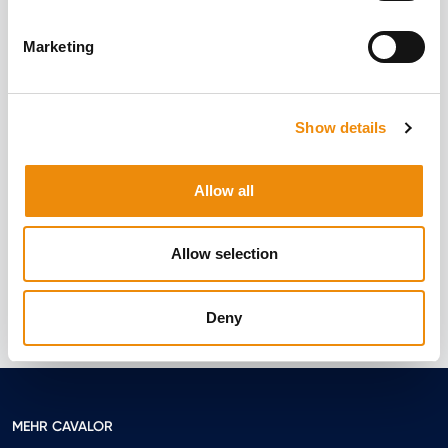
Marketing
Hufrehe beim Pferd: Was ist das, wie
entsteht sie und was kann man
Show details
dagegen tun?
Geschrieben von Caroline Loos
Allow all
Mehr lesen
Allow selection
Deny
MEHR CAVALOR