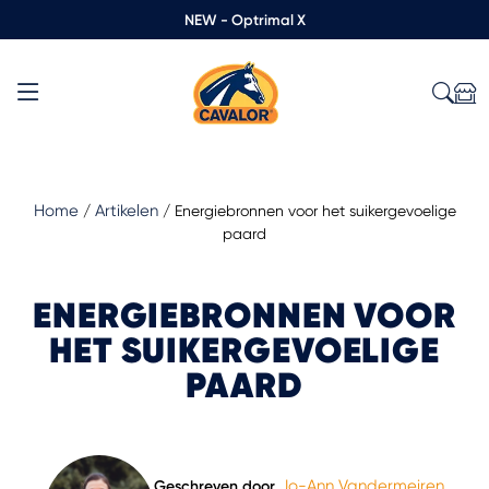
NEW - Optrimal X
Home
Artikelen
/
/
Energiebronnen voor het suikergevoelige
paard
ENERGIEBRONNEN VOOR
HET SUIKERGEVOELIGE
PAARD
Jo-Ann Vandermeiren
Geschreven door