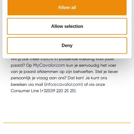
Het zorgt voor een glanzende vacht, gezonde darmflora
Allow all
en ondersteunt het immuunsysteem. Bovendien kan
een rantsoen rijker in gezonde vetzuren ook resulteren in
betere sportprestaties. Voor paarden die duurarbeid
Allow selection
verrichten, of “hyperactieve” paarden kan energie,
aangeboden in de vorm van vet, gunstig werken op de
energievoorziening tijdens arbeid of op het gedrag van
Deny
het paard.
Wil jij ook meer inzicht in passende voeding voor jouw
MyCavalor.com
paard? Op
kun je eenvoudig het voer
van je paard afstemmen op zijn behoeften. Stel je liever
persoonlijk je vraag aan ons? Dat kan! Je kunt ons
info@cavalor.com
bereiken via mail (
) of via onze
Consumer Line (+32(0)9 220 25 25).