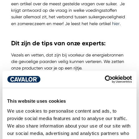
een artikel over de meest gestelde vragen over suiker. Je
krijgt antwoord op de vraag in welke voedingsstoffen
suiker allemaal zit, het verband tussen suikergevoeligheid
hier
en zomereczeem en meer! Je leest het hele artikel
.
Dit zijn de tips van onze experts:
Vezels en vetten, dat zijn bij voorkeur de energiebronnen
die gevoelige paarden veilig kunnen verteren. We zetten
onze producten voor je op een rijtje.
Cavalor FiberForce:
Cavalor FiberForce is een vezelrijke
muesli met lange vezels voor een evenwichtige maag -en
darmfunctie. De muesli is laag in suiker (5%) en zetmeel
(3%). In een wetenschappelijke studie toonden we aan dat
This website uses cookies
Fiberforce geen effect heeft op het bloedglucose- en
We use cookies to personalise content and ads, to
insulinegehalte waardoor het veilig is voor paarden die
provide social media features and to analyse our traffic.
gevoelig zijn voor stofwisselingsziekten.
We also share information about your use of our site with
Bevat een evenwichtige mix van luzerne (8%), timothee en
our social media, advertising and analytics partners who
bietenpulp. Meer vezels zorgen voor een betere vertering