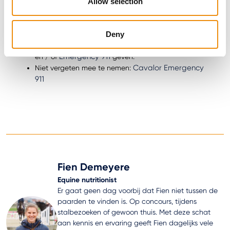
Cavalor Mash & Mix
Allow selection
met
Avond voor vertrek: Extra vezels en water met
Cavalor Strucomash Beet
Deny
Ochtend van vertrek: Electrolyten niet vergeten! En
Cavalor Gastro Aid Paste
gevoelige paarden tube
Emergency 911
en / of
geven.
Cavalor Emergency
Niet vergeten mee te nemen:
911
Fien Demeyere
Equine nutritionist
Er gaat geen dag voorbij dat Fien niet tussen de
paarden te vinden is. Op concours, tijdens
stalbezoeken of gewoon thuis. Met deze schat
aan kennis en ervaring geeft Fien dagelijks vele