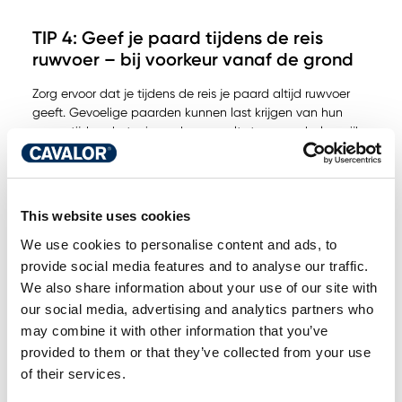
TIP 4: Geef je paard tijdens de reis
ruwvoer – bij voorkeur vanaf de grond
Zorg ervoor dat je tijdens de reis je paard altijd ruwvoer
geeft. Gevoelige paarden kunnen last krijgen van hun
maag tijdens het reizen, daar speelt stress een belangrijke
rol maar ook de vulling van de maag. Maagzuur wordt bij
het paard constant geproduceerd. Wanneer de maag
leeg is, zal het maagzuur de maagwand irriteren en
wondjes of zweren veroorzaken. Geef tijdens de pauzes
This website uses cookies
steeds ruwvoer vanop de grond om infecties zoals
We use cookies to personalise content and ads, to
reiskoorts te voorkomen. Om infecties, zoals reiskoorts, te
vermijden zorg je ervoor dat je paard zijn hoofd
provide social media features and to analyse our traffic.
neerwaarts kan bewegen. Zo kan je paard bacteriën
We also share information about your use of our site with
ophoesten.
our social media, advertising and analytics partners who
may combine it with other information that you’ve
provided to them or that they’ve collected from your use
TIP 5: Rust is het beste medicijn voor
of their services.
herstel na een lange reis