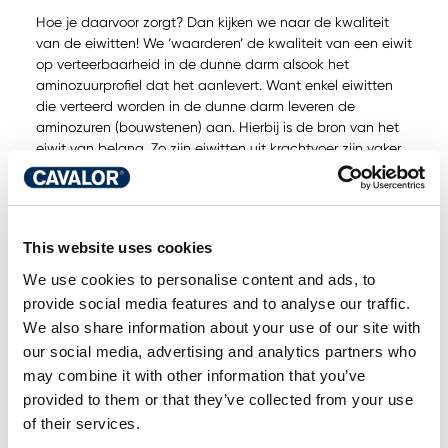
Hoe je daarvoor zorgt? Dan kijken we naar de kwaliteit
van de eiwitten! We ‘waarderen’ de kwaliteit van een eiwit
op verteerbaarheid in de dunne darm alsook het
aminozuurprofiel dat het aanlevert. Want enkel eiwitten
die verteerd worden in de dunne darm leveren de
aminozuren (bouwstenen) aan. Hierbij is de bron van het
eiwit van belang. Zo zijn eiwitten uit krachtvoer zijn vaker
makkelijker te verteren voor een paard dan eiwitten uit
ruwvoer. Het aminozuurprofiel daarentegen bepaalt welke
aminozuren er aangeleverd worden. aminozuurprofiel .
Des te meer het gegeven aminozuurprofiel uit het
This website uses cookies
rantsoen op het paardeneigen aminozuurprofiel lijkt, des
te beter het paard ervan kan profiteren.
We use cookies to personalise content and ads, to
provide social media features and to analyse our traffic.
Om te onthouden:
We also share information about your use of our site with
Eiwit is de meest aanwezige voedingsstof in het
our social media, advertising and analytics partners who
lichaam
may combine it with other information that you’ve
Eiwit zijn bouwstenen voor het lichaam
provided to them or that they’ve collected from your use
Elk weefsel en elke cel in het lichaam bevat eiwit
of their services.
Een tekort aan eiwit heeft ernstige gevolgen voor de