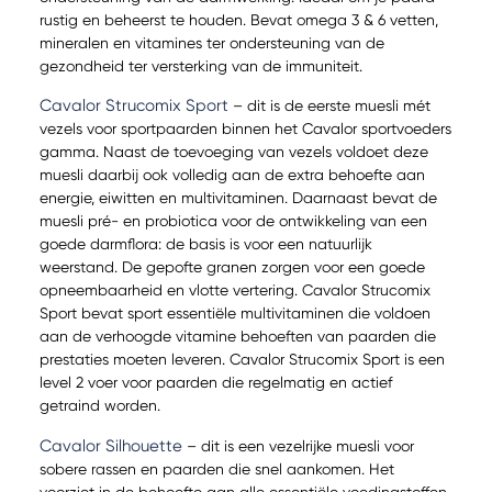
rustig en beheerst te houden. Bevat omega 3 & 6 vetten,
mineralen en vitamines ter ondersteuning van de
gezondheid ter versterking van de immuniteit.
Cavalor Strucomix Sport
– dit is de eerste muesli mét
vezels voor sportpaarden binnen het Cavalor sportvoeders
gamma. Naast de toevoeging van vezels voldoet deze
muesli daarbij ook volledig aan de extra behoefte aan
energie, eiwitten en multivitaminen. Daarnaast bevat de
muesli pré- en probiotica voor de ontwikkeling van een
goede darmflora: de basis is voor een natuurlijk
weerstand. De gepofte granen zorgen voor een goede
opneembaarheid en vlotte vertering. Cavalor Strucomix
Sport bevat sport essentiële multivitaminen die voldoen
aan de verhoogde vitamine behoeften van paarden die
prestaties moeten leveren. Cavalor Strucomix Sport is een
level 2 voer voor paarden die regelmatig en actief
getraind worden.
Cavalor Silhouette
– dit is een vezelrijke muesli voor
sobere rassen en paarden die snel aankomen. Het
voorziet in de behoefte aan alle essentiële voedingstoffen