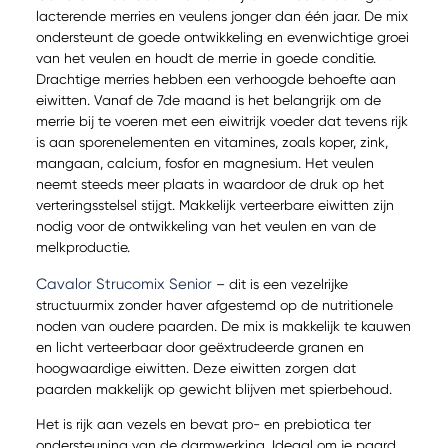
lacterende merries en veulens jonger dan één jaar. De mix
ondersteunt de goede ontwikkeling en evenwichtige groei
van het veulen en houdt de merrie in goede conditie.
Drachtige merries hebben een verhoogde behoefte aan
eiwitten. Vanaf de 7de maand is het belangrijk om de
merrie bij te voeren met een eiwitrijk voeder dat tevens rijk
is aan sporenelementen en vitamines, zoals koper, zink,
mangaan, calcium, fosfor en magnesium. Het veulen
neemt steeds meer plaats in waardoor de druk op het
verteringsstelsel stijgt. Makkelijk verteerbare eiwitten zijn
nodig voor de ontwikkeling van het veulen en van de
melkproductie.
Cavalor Strucomix Senior
– dit is een vezelrijke
structuurmix zonder haver afgestemd op de nutritionele
noden van oudere paarden. De mix is makkelijk te kauwen
en licht verteerbaar door geëxtrudeerde granen en
hoogwaardige eiwitten. Deze eiwitten zorgen dat
paarden makkelijk op gewicht blijven met spierbehoud.
Het is rijk aan vezels en bevat pro- en prebiotica ter
ondersteuning van de darmwerking. Ideaal om je paard