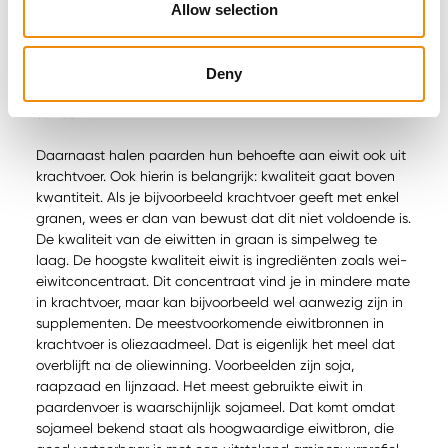
grasland en tijdstip van de oogst erg belangrijk. Een goed
Allow selection
onderhouden grasland zorgt voor ruwvoer dat voldoende
eiwitten bevat. Daarnaast kun je er als stelregel aan
toevoegen dat een eerste snede ook beduidend hoger in
Deny
eiwit zit dan bijvoorbeeld een snede aan het eind van het
seizoen.
Daarnaast halen paarden hun behoefte aan eiwit ook uit
krachtvoer. Ook hierin is belangrijk: kwaliteit gaat boven
kwantiteit. Als je bijvoorbeeld krachtvoer geeft met enkel
granen, wees er dan van bewust dat dit niet voldoende is.
De kwaliteit van de eiwitten in graan is simpelweg te
laag. De hoogste kwaliteit eiwit is ingrediënten zoals wei-
eiwitconcentraat. Dit concentraat vind je in mindere mate
in krachtvoer, maar kan bijvoorbeeld wel aanwezig zijn in
supplementen. De meestvoorkomende eiwitbronnen in
krachtvoer is oliezaadmeel. Dat is eigenlijk het meel dat
overblijft na de oliewinning. Voorbeelden zijn soja,
raapzaad en lijnzaad. Het meest gebruikte eiwit in
paardenvoer is waarschijnlijk sojameel. Dat komt omdat
sojameel bekend staat als hoogwaardige eiwitbron, die