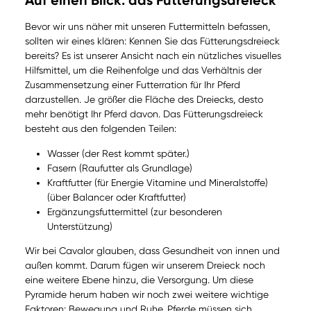
Auf einen Blick: das Fütterungsdreieck
Bevor wir uns näher mit unseren Futtermitteln befassen,
sollten wir eines klären: Kennen Sie das Fütterungsdreieck
bereits? Es ist unserer Ansicht nach ein nützliches visuelles
Hilfsmittel, um die Reihenfolge und das Verhältnis der
Zusammensetzung einer Futterration für Ihr Pferd
darzustellen. Je größer die Fläche des Dreiecks, desto
mehr benötigt Ihr Pferd davon. Das Fütterungsdreieck
besteht aus den folgenden Teilen:
Wasser (der Rest kommt später.)
Fasern (Raufutter als Grundlage)
Kraftfutter (für Energie Vitamine und Mineralstoffe)
(über Balancer oder Kraftfutter)
Ergänzungsfuttermittel (zur besonderen
Unterstützung)
Wir bei Cavalor glauben, dass Gesundheit von innen und
außen kommt. Darum fügen wir unserem Dreieck noch
eine weitere Ebene hinzu, die Versorgung. Um diese
Pyramide herum haben wir noch zwei weitere wichtige
Faktoren: Bewegung und Ruhe. Pferde müssen sich