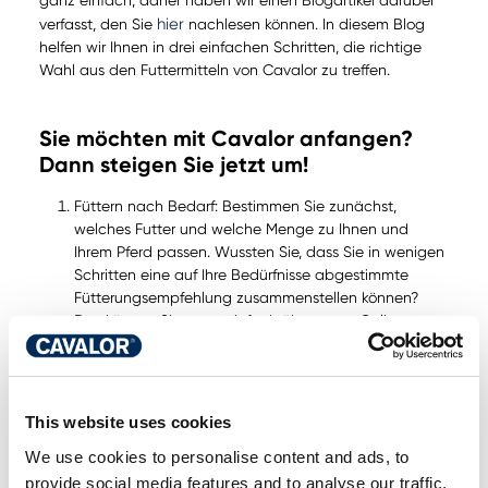
ganz einfach, daher haben wir einen Blogartikel darüber
hier
verfasst, den Sie
nachlesen können. In diesem Blog
helfen wir Ihnen in drei einfachen Schritten, die richtige
Wahl aus den Futtermitteln von Cavalor zu treffen.
Sie möchten mit Cavalor anfangen?
Dann steigen Sie jetzt um!
Füttern nach Bedarf: Bestimmen Sie zunächst,
welches Futter und welche Menge zu Ihnen und
Ihrem Pferd passen. Wussten Sie, dass Sie in wenigen
Schritten eine auf Ihre Bedürfnisse abgestimmte
Fütterungsempfehlung zusammenstellen können?
Das können Sie ganz einfach über unser Online-
Beratungstool MyCavalor.com tun. Oder möchten Sie
lieber eine persönliche Beratung? Dann stellen Sie
einem unserer Cavalor-Fütterungsexperten Ihre Frage
über unsere Consumer Line +32(0)9 220 25 25 oder
This website uses cookies
info@cavalor.com
per E-Mail an
.
We use cookies to personalise content and ads, to
Pferde sind sehr sensibel. Die Umstellung von einer
Futtermittelart auf eine andere sollte daher
provide social media features and to analyse our traffic.