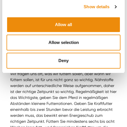
für die Übergangszeit auch eine Kur mit Hepato Liq, mit
Show details
der die Organe entschlackt werden. Die Kur sorgt für eine
tiefgreifende Reinigung von Leber und Nieren und
unterstützt das richtige Ausscheiden von Abfallstoffen. Die
Allow all
Kur dauert 25 Tage. So ermöglichen Sie Ihrem Pferd den
besten Start.
Allow selection
Und als Bonus möchten wir Ihnen Folgendes mitgeben:
Deny
Das Timing der Fütterung
Wir fragen uns oft, was wir füttern sollen, aber wann wir
füttern sollen, ist für uns nicht ganz so wichtig. Nährstoffe
werden auf unterschiedliche Weise aufgenommen, daher
ist der richtige Zeitpunkt so wichtig. Regelmäßigkeit ist hier
das Wichtigste, geben Sie dem Pferd in regelmäßigen
Abständen kleinere Futterrationen. Geben Sie Kraftfutter
eineinhalb bis zwei Stunden bevor die Leistung erbracht
werden muss, das bewirkt einen Energieschub zum
richtigen Zeitpunkt. Füttern Sie mindestens sechs bis acht