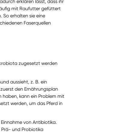
durch erklären lässt, dass ihr
äufig mit Raufutter gefüttert
 So erhalten sie eine
rschiedenen Faserquellen
Mikrobiota zugesetzt werden
und aussieht, z. B. ein
ch zuerst den Ernährungsplan
m haben, kann ein Problem mit
setzt werden, um das Pferd in
r Einnahme von Antibiotika.
h Prä- und Probiotika