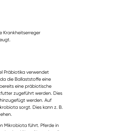
e Krankheitserreger
eugt.
el Präbiotika verwendet
a die Ballaststoffe eine
bereits eine präbiotische
tfutter zugeführt werden. Dies
n hinzugefügt werden. Auf
robiota sorgt. Dies kann z. B.
hehen.
n Mikrobiota führt. Pferde in