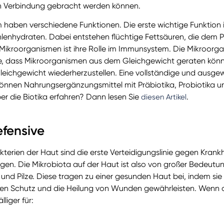
n Verbindung gebracht werden können.
haben verschiedene Funktionen. Die erste wichtige Funktion i
hlenhydraten. Dabei entstehen flüchtige Fettsäuren, die dem Pfe
 Mikroorganismen ist ihre Rolle im Immunsystem. Die Mikroorg
e, dass Mikroorganismen aus dem Gleichgewicht geraten könne
leichgewicht wiederherzustellen. Eine vollständige und ausge
nnen Nahrungsergänzungsmittel mit Präbiotika, Probiotika un
r die Biotika erfahren? Dann lesen Sie
.
diesen Artikel
efensive
erien der Haut sind die erste Verteidigungslinie gegen Krank
gen. Die Mikrobiota auf der Haut ist also von großer Bedeutun
 und Pilze. Diese tragen zu einer gesunden Haut bei, indem si
den Schutz und die Heilung von Wunden gewährleisten. Wenn d
lliger für: