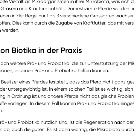
ße Vielfalt an Mikroorganismen in ihrer Mikrobiota, was sich da
an Gräsern und Kräutern enthält. Domestizierte Pferde werden h
nen in der Regel nur 1 bis 3 verschiedene Grassorten wachsen.
stoffen. Dies kann durch die Zugabe von Kraftfutter, das mit ve
n werden.
n Biotika in der Praxis
noch weitere Prä- und Probiotika, die zur Unterstützung der 
tionen, in denen Prä- und Probiotika helfen können:
sitzer eines Pferdes feststellt, dass das Pferd nicht ganz ges
er untergewichtig ist. In einem solchen Fall ist es wichtig, si
g in Ordnung ist und andere Pferde nicht das gleiche Proble
e vorliegen. In diesem Fall können Prä- und Probiotika einge
n.
Prä- und Probiotika nützlich sind, ist die Regeneration nach de
en ab, auch die guten. Es ist dann wichtig, die Mikrobiota durc