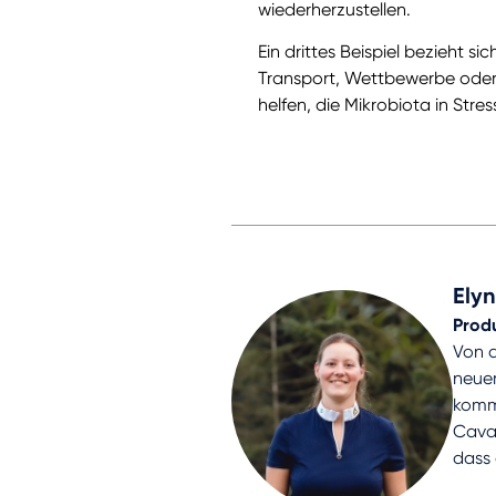
wiederherzustellen.
Ein drittes Beispiel bezieht s
Transport, Wettbewerbe oder
helfen, die Mikrobiota in Str
Ely
Prod
Von d
neuer
kommt
Caval
dass 