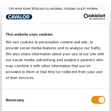
Um eine klare Wirkung zu erzielen, müssen auch andere
Vitamine, Mineralstoffe und Aminosäuren zugeführt
werden. Vitamin A ist zum Beispiel wichtig für die
Entwicklung des Horngewebes. Ein Mangel wird mit der
Entstehung von Kronrandentzündungen in Verbindung
This website uses cookies
gebracht. Auch Vitamin E, D, K und verschiedene B-
Vitamine spielen eine Rolle im Stoffwechsel und bei der
We use cookies to personalise content and ads, to
Entwicklung des Hufs. Natürlich sind neben Vitaminen
provide social media features and to analyse our traffic.
auch Mineralstoffe wichtig. Kupfer hat einen Einfluss auf
We also share information about your use of our site with
die äußere Hufwand, ist zudem auch eine Komponente,
our social media, advertising and analytics partners who
die dabei hilft, die Zellmembranen der Hufzellen zu
may combine it with other information that you’ve
schützen und ist ein wichtiges Element bei der Bildung
von Keratin. Zink unterstützt den Aufbau und die
provided to them or that they’ve collected from your use
Regeneration von Gewebezellen im Huf und der
of their services.
Hufwandzellen. Zink hilft auch bei der Synthese von
Keratin, dem wichtigsten Baustein des Hufs. Selen
unterstützt den Schutz der Zellmembranen im Huf, ist aber
Consent
ein Spurenelement, von dem zu große Mengen
Necessary
Selection
Hufprobleme verursachen können. Eine Überdosis Selen ist
sogar gefährlich. Ein vorsichtiger Umgang mit der Beigabe