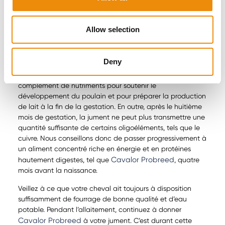
Conseils de nos nutritionnistes pour
Allow selection
votre jument (poulinière)
L’alimentation d’une jument poulinière et de son poulain
Deny
commence quatre mois avant la naissance. À partir du
septième mois de gestation, la jument a besoin d’un
complément de nutriments pour soutenir le
développement du poulain et pour préparer la production
de lait à la fin de la gestation. En outre, après le huitième
mois de gestation, la jument ne peut plus transmettre une
quantité suffisante de certains oligoéléments, tels que le
cuivre. Nous conseillons donc de passer progressivement à
un aliment concentré riche en énergie et en protéines
Cavalor Probreed
hautement digestes, tel que
, quatre
mois avant la naissance.
Veillez à ce que votre cheval ait toujours à disposition
suffisamment de fourrage de bonne qualité et d’eau
potable. Pendant l’allaitement, continuez à donner
Cavalor Probreed
à votre jument. C’est durant cette