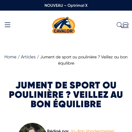
NOUVEAU – Optrimal X
Home
Articles
/
/
Jument de sport ou poulinière ? Veillez au bon
équilibre
JUMENT DE SPORT OU
POULINIÈRE ? VEILLEZ AU
BON ÉQUILIBRE
Jo-Ann Vandermeiren
Rédigé par