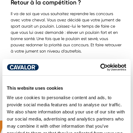
Retour à la compétition ?
Il va de soi que vous souhaitez reprendre les concours
avec votre cheval. Vous avez décidé que votre jument de
sport aurait un poulain. Laissez-lui le temps de faire ce
que vous lui avez demandé : élever un poulain fort et en
bonne santé. Une fois que le poulain est sevré, vous
pouvez redonner la priorité aux concours. Et faire retrouver
à votre jument son niveau d’autrefois.
La reproduction est une question d’équilibre. L’équilibre du
choix de la jument et de l’étalon, l’équilibre dans le corps
de la jument et l’équilibre de l’alimentation avant,
pendant et après le poulinage. Et, si vous utilisez
(temporairement) votre jument de sport comme poulinière
This website uses cookies
: l’équilibre entre la reproduction et l’entraînement.
We use cookies to personalise content and ads, to
provide social media features and to analyse our traffic.
We also share information about your use of our site with
our social media, advertising and analytics partners who
Et faire retrouver à votre
may combine it with other information that you’ve