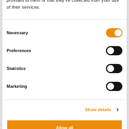
provided to them or that they’ve collected from your use
jument son niveau
of their services.
d’autrefois
Consent
Necessary
Selection
Si vous décidez de faire pouliner votre jument de
Preferences
compétition : surveillez son état de près et donnez-lui le
temps de retrouver son ancienne forme. Surveillez
attentivement sa condition physique et laissez-lui le
Statistics
temps de retrouver son niveau d’avant. Si vous vous
décidez pour un transfert d’embryon : sachez que la
récolte de l’embryon peut avoir des conséquences sur
Marketing
l’équilibre hormonal de la jument. Un déséquilibre
hormonal peut nuire à ses performances sportives. Gardez
donc cela à l’esprit et veillez ici aussi à préserver l’équilibre
!
Show details
Un cheval heureux et en bonne santé fait un éleveur (et
un cavalier) heureux !
Allow all