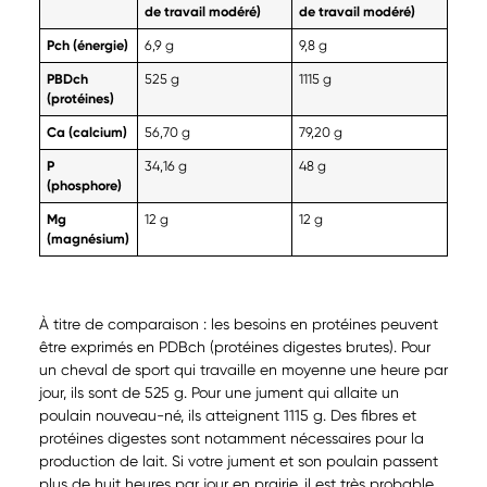
de travail modéré)
de travail modéré)
Pch
(énergie)
6,9
g
9,8
g
PBDch
525 g
1115 g
(protéines)
Ca (calcium)
56,70 g
79,20 g
P
34,16 g
48 g
(phosphore)
Mg
12 g
12 g
(magnésium)
À titre de comparaison : les besoins en protéines peuvent
être exprimés en PDBch (protéines digestes brutes). Pour
un cheval de sport qui travaille en moyenne une heure par
jour, ils sont de 525 g. Pour une jument qui allaite un
poulain nouveau-né, ils atteignent 1115 g. Des fibres et
protéines digestes sont notamment nécessaires pour la
production de lait. Si votre jument et son poulain passent
plus de huit heures par jour en prairie, il est très probable