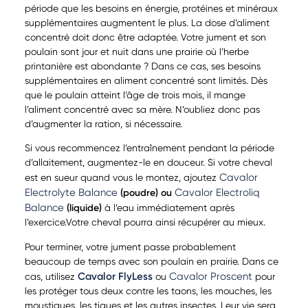
période que les besoins en énergie, protéines et minéraux
supplémentaires augmentent le plus. La dose d’aliment
concentré doit donc être adaptée. Votre jument et son
poulain sont jour et nuit dans une prairie où l’herbe
printanière est abondante ? Dans ce cas, ses besoins
supplémentaires en aliment concentré sont limités. Dès
que le poulain atteint l’âge de trois mois, il mange
l’aliment concentré avec sa mère. N’oubliez donc pas
d’augmenter la ration, si nécessaire.
Si vous recommencez l’entraînement pendant la période
d’allaitement, augmentez-le en douceur. Si votre cheval
Cavalor
est en sueur quand vous le montez, ajoutez
Electrolyte Balance
Cavalor Electroliq
(poudre) ou
Balance
(liquide)
à l’eau immédiatement après
l’exercice.Votre cheval pourra ainsi récupérer au mieux.
Pour terminer, votre jument passe probablement
beaucoup de temps avec son poulain en prairie. Dans ce
Cavalor FlyLess
Cavalor Proscent
cas, utilisez
ou
pour
les protéger tous deux contre les taons, les mouches, les
moustiques, les tiques et les autres insectes. Leur vie sera