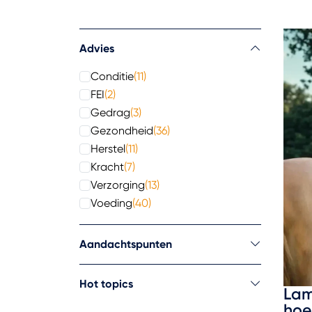
Advies
Conditie
(11)
FEI
(2)
Gedrag
(3)
Gezondheid
(36)
Herstel
(11)
Kracht
(7)
Verzorging
(13)
Voeding
(40)
Aandachtspunten
Hot topics
Lam
hoe