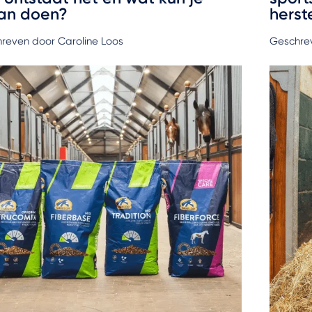
an doen?
herst
reven door Caroline Loos
Geschre