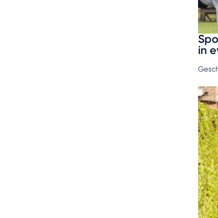
Spo
in 
Gesch