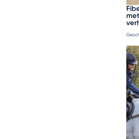
Fib
met
ver
Gesch