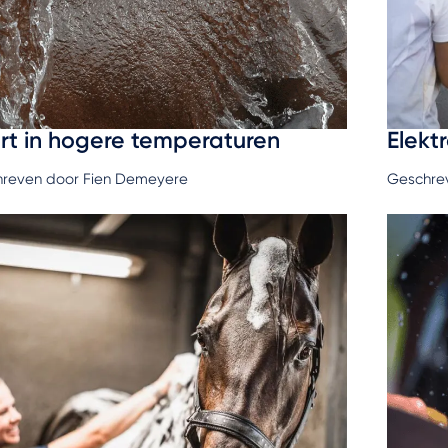
rt in hogere temperaturen
Elekt
reven door Fien Demeyere
Geschrev