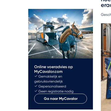
era
Gesch
Online voeradvies op
MyCavalor.com
Gemakkelijk en
gebruiksvriendelijk
Gepersonaliseerd
Geen registratie nodig
Ga naar MyCavalor