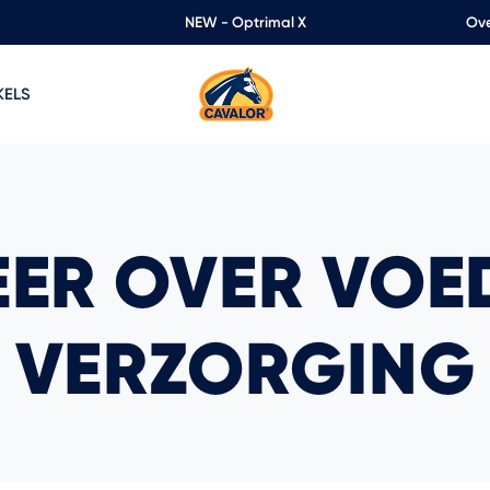
NEW - Optrimal X
Ove
KELS
EER OVER VOE
VERZORGING