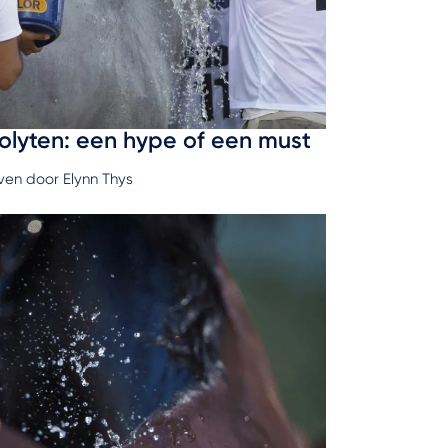
rolyten: een hype of een must
en door Elynn Thys