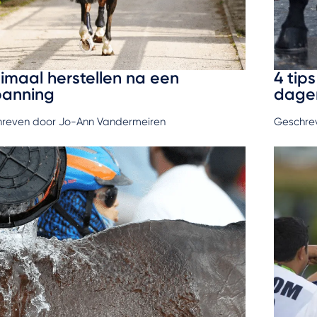
imaal herstellen na een
4 tip
panning
dage
reven door Jo-Ann Vandermeiren
Geschre