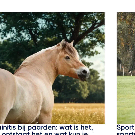
initis bij paarden: wat is het,
Sport
 ontstaat het en wat kun je
sport