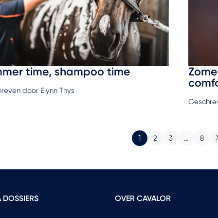
mer time, shampoo time
Zomer
comfo
reven door Elynn Thys
Geschrev
1
…
2
3
8
 DOSSIERS
OVER CAVALOR