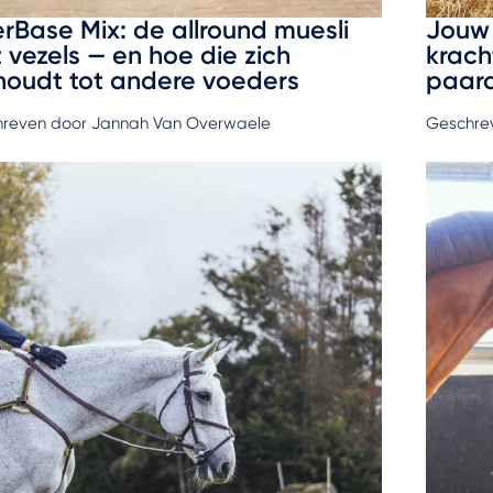
erBase Mix: de allround muesli
Jouw 
 vezels — en hoe die zich
krach
houdt tot andere voeders
paar
reven door Jannah Van Overwaele
Geschre