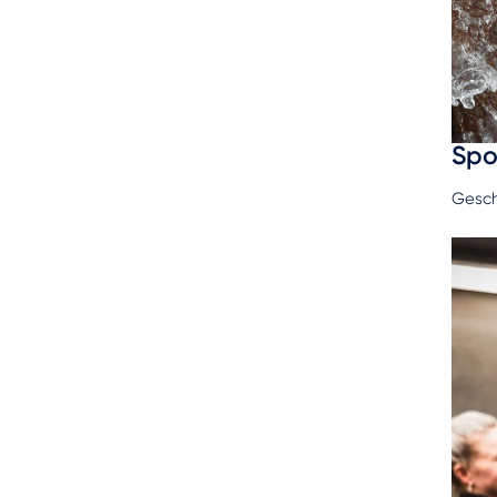
Spo
Gesch