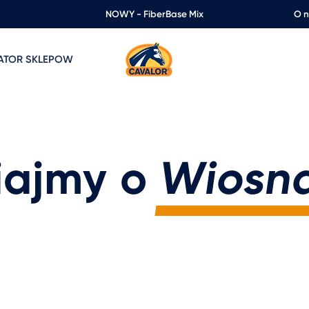
NOWY - FiberBase Mix
O 
ZATOR SKLEPOW
iajmy o
Wiosn