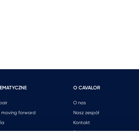
 TEMATYCZNE
O CAVALOR
pair
O nas
 moving forward
Nasz zespół
la
Kontakt
Dystrybutorzy