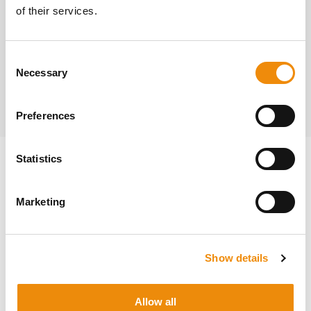
of their services.
Consent
Necessary
Selection
Preferences
Statistics
CO MYŚLI NASZA
Marketing
SPOŁECZNOŚĆ
Show details
Allow all