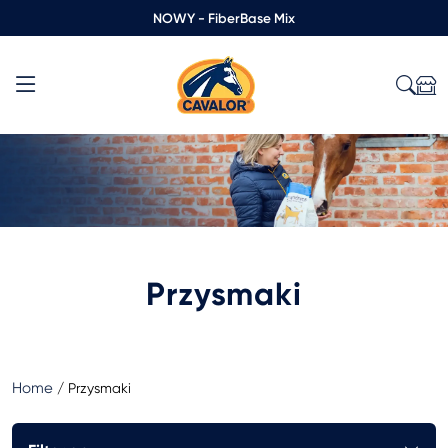
NOWY - FiberBase Mix
Przysmaki
Home
/
Przysmaki