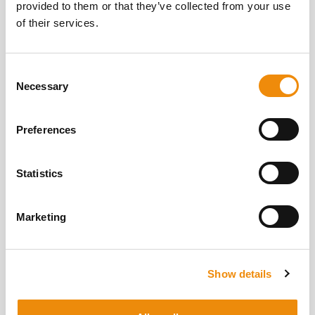
ZEWNĄTRZ
provided to them or that they’ve collected from your use
of their services.
Czy jedna miarka paszy dla konia to 1
kilogram?
Consent
Necessary
Napisane przez Jannah Van Overwaele
Selection
Czytaj więcej
Preferences
Statistics
Marketing
Show details