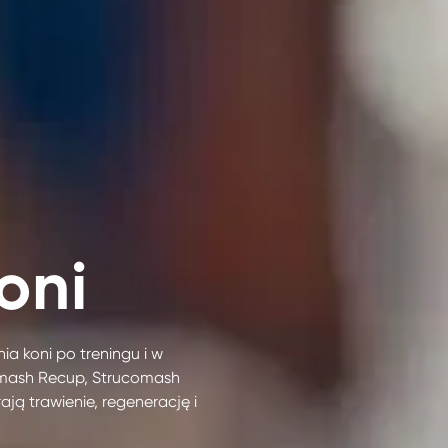
oni
a koni po treningu i w
rtmash Recup, Strucomash
ją trawienie, regenerację i