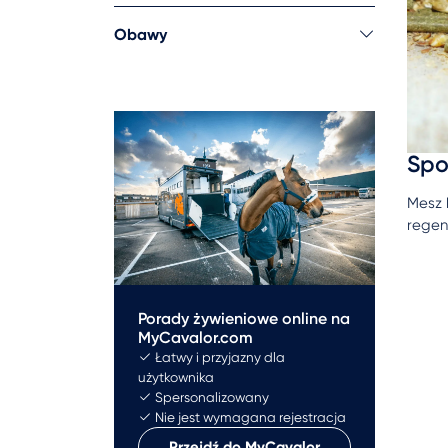
Obawy
Spo
Mesz 
regen
Porady żywieniowe online na
MyCavalor.com
Łatwy i przyjazny dla
użytkownika
Spersonalizowany
Nie jest wymagana rejestracja
Przejdź do MyCavalor