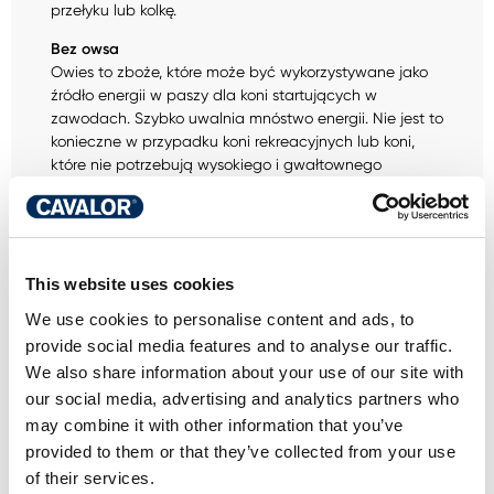
przełyku lub kolkę.
Bez owsa
Owies to zboże, które może być wykorzystywane jako
źródło energii w paszy dla koni startujących w
zawodach. Szybko uwalnia mnóstwo energii. Nie jest to
konieczne w przypadku koni rekreacyjnych lub koni,
które nie potrzebują wysokiego i gwałtownego
zastrzyku energii.
Łatwe w żuciu
Moczenie meszu pomaga zmiękczyć składniki,
ułatwiając ich przeżuwanie.
This website uses cookies
Z dodatkowym błonnikiem
We use cookies to personalise content and ads, to
Dodanie długiego włókna oznacza, że koń musi żuć
provide social media features and to analyse our traffic.
dłużej i zwiększa produkcję śliny. Ślina nie jest jedyną
We also share information about your use of our site with
korzyścią płynącą z dłuższego żucia. Powoduje również
our social media, advertising and analytics partners who
naturalne ścieranie zębów, łagodzi nudę i zapewnia
may combine it with other information that you’ve
wolniejsze spożywanie paszy. Długie włókna
provided to them or that they’ve collected from your use
wspomagają również motorykę jelit, co poprawia
trawienie.
of their services.