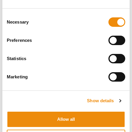
Consent
Necessary
Selection
MASZ PYTANIE
Preferences
DOTYCZĄCE TEGO
PRODUKTU?
Statistics
JESTEŚMY TU DLA
Marketing
CIEBIE
Show details
Osobista porada
Czy chcesz uzyskać osobistą poradę
Allow all
dotyczącą tego, jakie żywienie i pielęgnacja są
najlepsze dla Twojego konia? Po prostu zapytaj