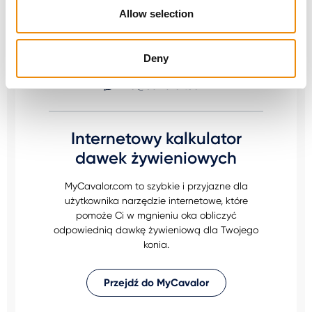
nas! Możesz skontaktować się z nami za
Allow selection
pośrednictwem naszej Cavalor Consumerline
lub wysłać nam e-mail.
Deny
+32(0)9 220 25 25
info@cavalor.com
Internetowy kalkulator
dawek żywieniowych
MyCavalor.com to szybkie i przyjazne dla
użytkownika narzędzie internetowe, które
pomoże Ci w mgnieniu oka obliczyć
odpowiednią dawkę żywieniową dla Twojego
konia.
Przejdź do MyCavalor