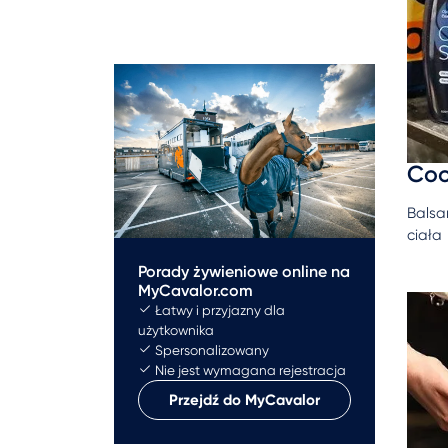
Coo
Balsa
ciała
Porady żywieniowe online na
MyCavalor.com
Łatwy i przyjazny dla
użytkownika
Spersonalizowany
Nie jest wymagana rejestracja
Przejdź do MyCavalor