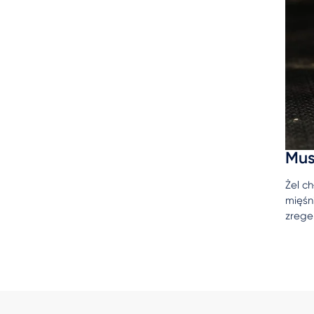
Mus
Żel c
mięśn
zrege