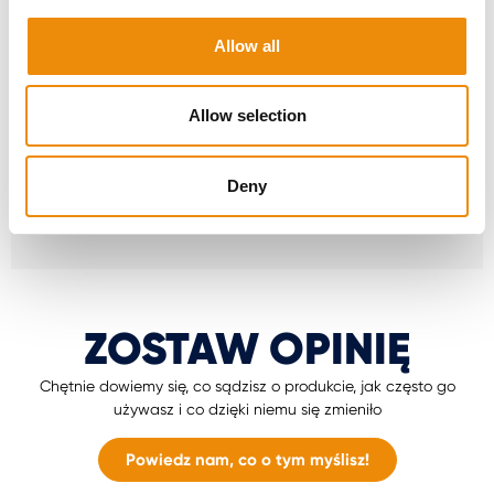
użytkownika narzędzie internetowe, które
pomoże Ci w mgnieniu oka obliczyć
Allow all
odpowiednią dawkę żywieniową dla Twojego
konia.
Allow selection
Przejdź do MyCavalor
Deny
ZOSTAW OPINIĘ
Chętnie dowiemy się, co sądzisz o produkcie, jak często go
używasz i co dzięki niemu się zmieniło
Powiedz nam, co o tym myślisz!