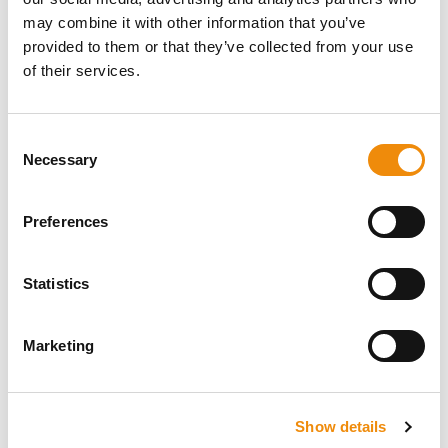
may combine it with other information that you’ve
provided to them or that they’ve collected from your use
of their services.
Osobista porada
Czy chcesz uzyskać osobistą poradę
dotyczącą tego, jakie żywienie i pielęgnacja są
Consent
Necessary
najlepsze dla Twojego konia? Po prostu zapytaj
Selection
nas! Możesz skontaktować się z nami za
pośrednictwem naszej Cavalor Consumerline
Preferences
lub wysłać nam e-mail.
+32(0)9 220 25 25
Statistics
info@cavalor.com
Marketing
Internetowy kalkulator
dawek żywieniowych
Show details
MyCavalor.com to szybkie i przyjazne dla