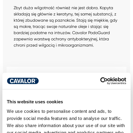
Zbyt duża wilgotność również nie jest dobra. Kopyta
składają się głównie z keratyny, tej samej substancji, z
której zbudowane są paznokcie. Stają się miękkie, gdy
są mokre, tracąc swoje naturalne oleje i stając się
bardziej podatne na intruzów. Cavalor PodoGuard
zapewnia warstwę ochrony antybakteryjnej, która
chroni przed wilgocią i mikroorganizmami.
MASZ PYTANIE
DOTYCZĄCE TEGO
This website uses cookies
PRODUKTU?
We use cookies to personalise content and ads, to
JESTEŚMY TU DLA
provide social media features and to analyse our traffic.
We also share information about your use of our site with
CIEBIE
our social media, advertising and analytics partners who