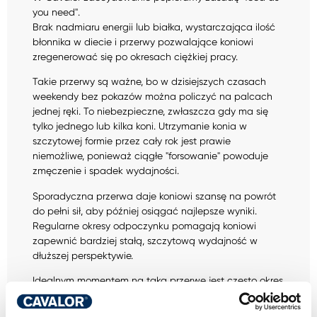
you need".
Brak nadmiaru energii lub białka, wystarczająca ilość
błonnika w diecie i przerwy pozwalające koniowi
zregenerować się po okresach ciężkiej pracy.
Takie przerwy są ważne, bo w dzisiejszych czasach
weekendy bez pokazów można policzyć na palcach
jednej ręki. To niebezpieczne, zwłaszcza gdy ma się
tylko jednego lub kilka koni. Utrzymanie konia w
szczytowej formie przez cały rok jest prawie
niemożliwe, ponieważ ciągłe "forsowanie" powoduje
zmęczenie i spadek wydajności.
Sporadyczna przerwa daje koniowi szansę na powrót
do pełni sił, aby później osiągać najlepsze wyniki.
Regularne okresy odpoczynku pomagają koniowi
zapewnić bardziej stałą, szczytową wydajność w
dłuższej perspektywie.
Idealnym momentem na taką przerwę jest często okres
między sezonami. Aby koń osiągał jak najlepsze wyniki
w kolejnym sezonie, jego organizm musi funkcjonować