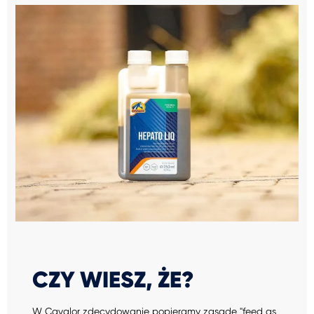
CZY WIESZ, ŻE?
W Cavalor zdecydowanie popieramy zasadę "feed as