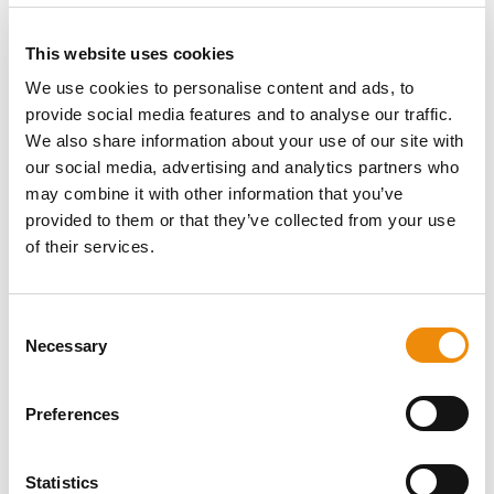
prawidłowo.
This website uses cookies
We use cookies to personalise content and ads, to
provide social media features and to analyse our traffic.
We also share information about your use of our site with
MASZ PYTANIE
our social media, advertising and analytics partners who
may combine it with other information that you’ve
DOTYCZĄCE TEGO
provided to them or that they’ve collected from your use
PRODUKTU?
of their services.
JESTEŚMY TU DLA
CIEBIE
Consent
Necessary
Selection
Preferences
Osobista porada
Czy chcesz uzyskać osobistą poradę
Statistics
dotyczącą tego, jakie żywienie i pielęgnacja są