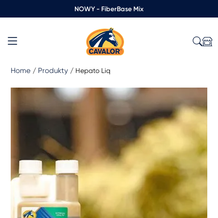
NOWY - FiberBase Mix
Home
Produkty
/
/
Hepato Liq