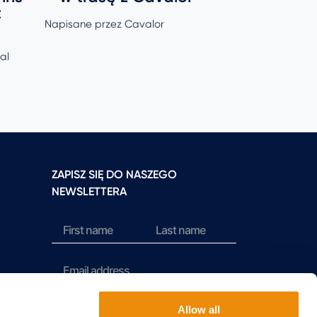
t
Napisane przez Cavalor
Napisane prze
al
ZAPISZ SIĘ DO NASZEGO
NEWSLETTERA
Sign up
Allow all