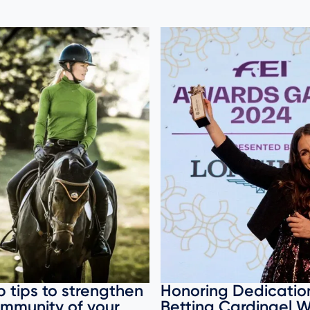
p tips to strengthen
Honoring Dedicatio
immunity of your
Bettina Cardinael W