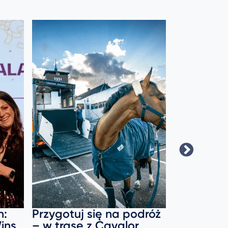
n:
Przygotuj się na podróż
FEI & Cav
ins
– w trasę z Cavalor
poszerzo