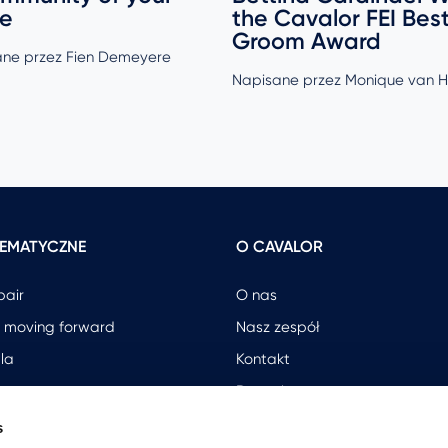
se
the Cavalor FEI Bes
Groom Award
ne przez Fien Demeyere
Napisane przez Monique van H
 TEMATYCZNE
O CAVALOR
pair
O nas
 moving forward
Nasz zespół
la
Kontakt
Dystrybutorzy
Zarejestruj swój sklep
s