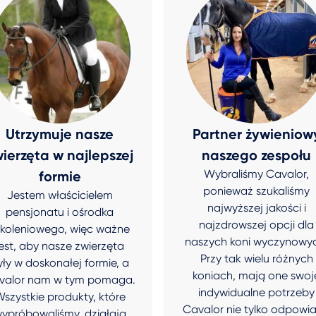
Utrzymuje nasze
Partner żywieniow
ierzęta w najlepszej
naszego zespołu
Wybraliśmy Cavalor,
formie
ponieważ szukaliśmy
Jestem właścicielem
najwyższej jakości i
pensjonatu i ośrodka
najzdrowszej opcji dla
zkoleniowego, więc ważne
naszych koni wyczynowy
jest, aby nasze zwierzęta
Przy tak wielu różnych
yły w doskonałej formie, a
koniach, mają one swoj
valor nam w tym pomaga.
indywidualne potrzeby
szystkie produkty, które
Cavalor nie tylko odpowi
ypróbowaliśmy, działają