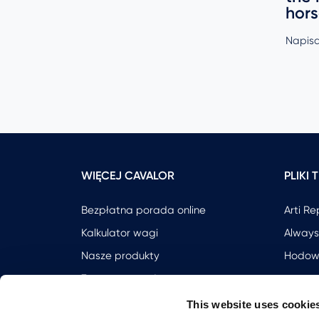
or
hor
Napisa
WIĘCEJ CAVALOR
PLIKI
Bezpłatna porada online
Arti Re
Kalkulator wagi
Always
Nasze produkty
Hodow
Zostaw recenzje
Kontakt
This website uses cookie