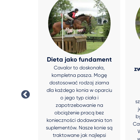
aszy to
Dieta jako fundament
Cavalor to doskonała,
emność!
zw
kompletna pasza. Mogę
 jest tak
dostosować rodzaj ziarna
hnie tak
dla każdego konia w oparciu
ochotę go
o jego typ ciała i
otwieranie
s
zapotrzebowanie na
rni jest
obciążenie pracą bez
cią.
b
konieczności dodawania ton
rry
Ca
suplementów. Nasze konie są
W
traktowane jak najlepsi
w