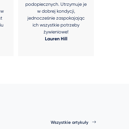
podopiecznych. Utrzymuje je
jaki
 w
w dobrej kondycji,
Jami
st
jednocześnie zaspokajając
iu
ich wszystkie potrzeby
żywieniowe!
Lauren Hill
Wszystkie artykuły