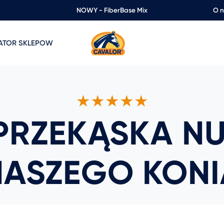
NOWY - FiberBase Mix
O 
ZATOR SKLEPOW
★★★★★
 PRZEKĄSKA N
NASZEGO KONI