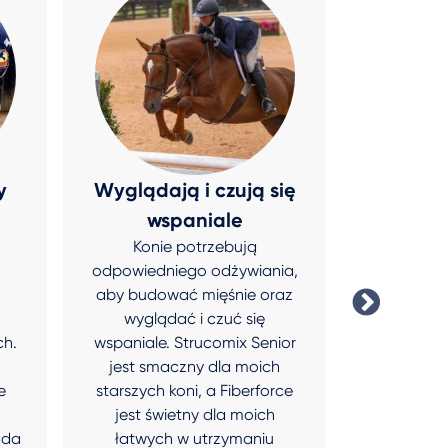
y
Wyglądają i czują się
Ind
wspaniale
potrzeb
Konie potrzebują
Endurix do
odpowiedniego odżywiania,
zmiany w 
aby budować mięśnie oraz
mu muskul
wyglądać i czuć się
dążyłem.
ch.
wspaniale. Strucomix Senior
stanie 
jest smaczny dla moich
indywid
e
starszych koni, a Fiberforce
żywieniow
jest świetny dla moich
co z kolei 
ada
łatwych w utrzymaniu
je najleps