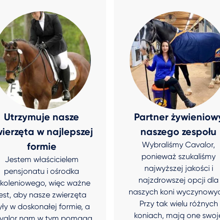
Utrzymuje nasze
Partner żywieniow
ierzęta w najlepszej
naszego zespołu
Wybraliśmy Cavalor,
formie
ponieważ szukaliśmy
Jestem właścicielem
najwyższej jakości i
pensjonatu i ośrodka
najzdrowszej opcji dla
zkoleniowego, więc ważne
naszych koni wyczynowy
jest, aby nasze zwierzęta
Przy tak wielu różnych
yły w doskonałej formie, a
koniach, mają one swoj
valor nam w tym pomaga.