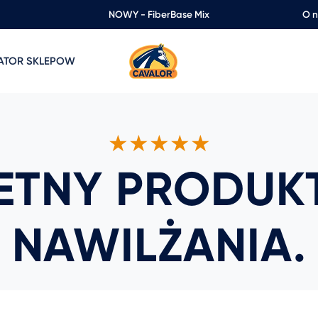
NOWY - FiberBase Mix
O 
ZATOR SKLEPOW
★★★★★
ETNY PRODUK
NAWILŻANIA.