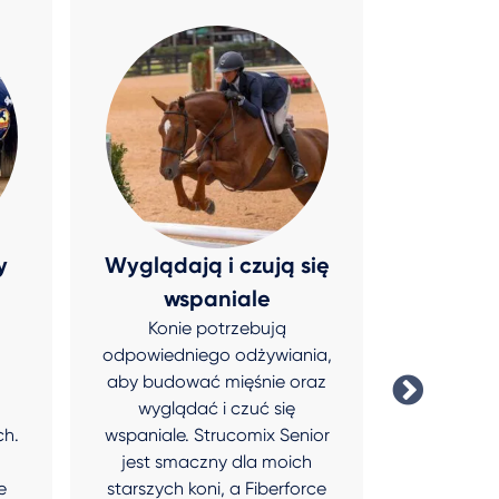
y
Wyglądają i czują się
Ind
wspaniale
potrzeb
Konie potrzebują
Endurix do
odpowiedniego odżywiania,
zmiany w 
aby budować mięśnie oraz
mu muskul
wyglądać i czuć się
dążyłem.
ch.
wspaniale. Strucomix Senior
stanie 
jest smaczny dla moich
indywid
e
starszych koni, a Fiberforce
żywieniow