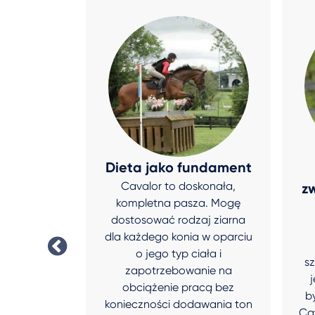
aszy to
Dieta jako fundament
Cavalor to doskonała,
emność!
zw
kompletna pasza. Mogę
 jest tak
dostosować rodzaj ziarna
hnie tak
dla każdego konia w oparciu
ochotę go
o jego typ ciała i
otwieranie
s
zapotrzebowanie na
rni jest
obciążenie pracą bez
cią.
b
konieczności dodawania ton
rry
Ca