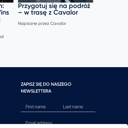
n:
Przygotuj się na podróż
FEI & Cav
ins
– w trasę z Cavalor
poszerzo
t
Napisane przez Cavalor
Napisane prze
al
ZAPISZ SIĘ DO NASZEGO
NEWSLETTERA