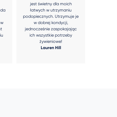
jest świetny dla moich
co z kolei 
ada
łatwych w utrzymaniu
je najleps
podopiecznych. Utrzymuje je
jaki
 w
w dobrej kondycji,
Jami
st
jednocześnie zaspokajając
iu
ich wszystkie potrzeby
żywieniowe!
Lauren Hill