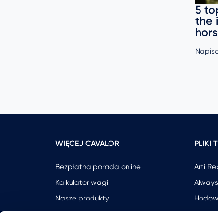
5 to
the 
or
hor
Napisa
WIĘCEJ CAVALOR
PLIKI
Bezpłatna porada online
Arti Re
Kalkulator wagi
Always
Nasze produkty
Hodow
Zostaw recenzje