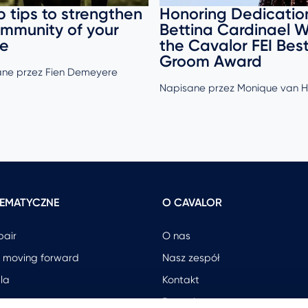
p tips to strengthen
Honoring Dedicatio
immunity of your
Bettina Cardinael W
se
the Cavalor FEI Bes
Groom Award
ne przez Fien Demeyere
Napisane przez Monique van H
 TEMATYCZNE
O CAVALOR
pair
O nas
 moving forward
Nasz zespół
la
Kontakt
Dystrybutorzy