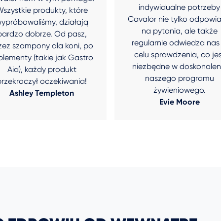
indywidualne potrzeby
szystkie produkty, które
Cavalor nie tylko odpowi
ypróbowaliśmy, działają
na pytania, ale także
bardzo dobrze. Od pasz,
regularnie odwiedza nas
zez szampony dla koni, po
celu sprawdzenia, co je
plementy (takie jak Gastro
niezbędne w doskonalen
Aid), każdy produkt
naszego programu
przekroczył oczekiwania!
żywieniowego.
Ashley Templeton
Evie Moore