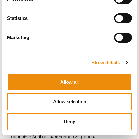
sondern helfen dem Pferd, im Gleichgewicht zu bleiben.
Viele Pferdebesitzer übertragen jedoch ihre eigenen
Bedürfnisse auf ihr Pferd. Da wir uns gerne
Statistics
abwechslungsreich ernähren, gehen wir oft
fälschlicherweise davon aus, dass das auch für unser
Pferd gut ist. Deshalb füttert man ab und an Slobber-
Marketing
Mash oder ein Leckerli. Damit verwöhnt man das Pferd
und es stärkt die Beziehung. Aber denken Sie daran, dass
es reines Verwöhnen ist. Es ist die tägliche feste Ration, die
die Gesundheit Ihres Pferdes bestimmt.
Show details
Wenn Störungen im Dickdarm auftreten, gibt es zum
Glück bestimmte Futtermittel, die das Gleichgewicht im
Allow all
Darm wiederherstellen können: zum Beispiel Pre- und
Probiotika und bestimmte Fettsäuren. Pre- und Probiotika
unterstützen die positiven Bakterien im Darm, wodurch
Allow selection
ungünstige Bakterien keine Chance bekommen, die
Darmgesundheit zu stören. Joghurt und Hefetabletten
werden zum Beispiel häufig eingesetzt, um die
Deny
Darmgesundheit des Menschen zu unterstützen. Auch bei
Pferden ist es positiv, Pre- und Probiotika nach Krankheiten
oder einer Antibiotikumtherapie zu geben.