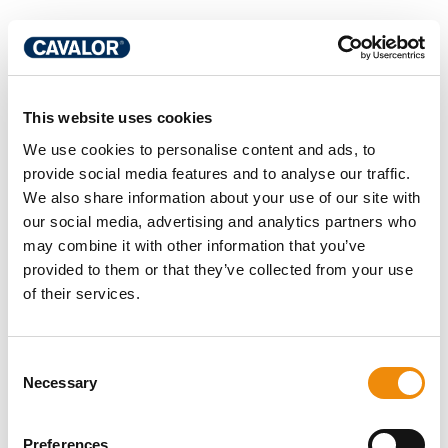
Unerwünschte Störungen im
This website uses cookies
Verdauungstrakt bekämpfen
We use cookies to personalise content and ads, to
provide social media features and to analyse our traffic.
Eine Futterumstellung, zu viel Zucker und Stärke, Pilze,
We also share information about your use of our site with
Antibiotika, Mykotoxine und viele andere Faktoren können
our social media, advertising and analytics partners who
die Harmonie im Dickdarm stören. Ungünstige Bakterien
können zu diesem Zeitpunkt die Oberhand gewinnen,
may combine it with other information that you’ve
wodurch die Fermentation unausgewogen verläuft. Man
provided to them or that they’ve collected from your use
denke an Pferde, die Maissilage fressen: Bei ihnen sind im
of their services.
Dickdarm mehr Milchsäure produzierende Bakterien zu
finden, was zu einer Übersäuerung führen kann. Solche
Störungen verursachen nicht nur Verdauungsprobleme,
Consent
sondern reduzieren auch die Aufnahme und Umwandlung
Necessary
Selection
von Nährstoffen. Eines der Merkmale der Mikroflora im
Dickdarm ist, dass sie Stabilität mag. Jeden Tag das
gleiche Heu und das gleiche Futter sind nicht langweilig,
Preferences