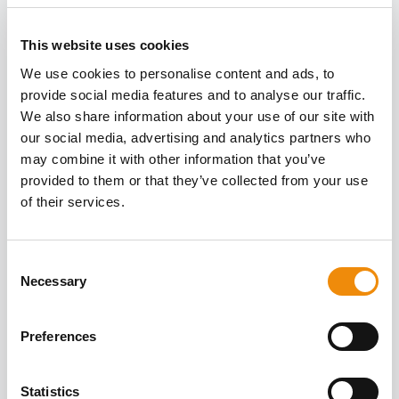
PRZECZYTAJ
WIĘCEJ O
This website uses cookies
ZDROWIU OD
Wszystkie
We use cookies to personalise content and ads, to
artykuły
provide social media features and to analyse our traffic.
WEWNĄTRZ I
We also share information about your use of our site with
ZEWNĄTRZ
our social media, advertising and analytics partners who
may combine it with other information that you’ve
provided to them or that they’ve collected from your use
Czy jedna miarka paszy dla konia to 1
of their services.
kilogram?
Napisane przez Jannah Van Overwaele
Consent
Necessary
Selection
Czytaj więcej
Preferences
Statistics